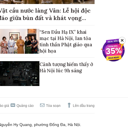
Vật cầu nước làng Vân: Lễ hội độc
đáo giữa bùn đất và khát vọng
mùa màng no đủ
“Sen Đầu Hạ IX” khai
mạc tại Hà Nội, lan tỏa
✕
tinh thần Phật giáo qua
hội họa
Cảnh tượng hiếm thấy ở
Hà Nội lúc 9h sáng
áo giá
Quảng cáo
Tòa soạn
Lên đầu trang
Nguyễn Hy Quang, phường Đống Đa, Hà Nội.