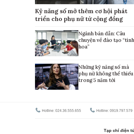
Kỹ năng số mở thêm cơ hội phát
triển cho phụ nữ từ cộng đồng
Ngành bán dẫn: Câu
chuyện về đào tạo “tin
hoa”
Những kỹ năng số mà
phụ nữ không thể thiếu
trong 5 năm tới
Hotline: 024.36.555.655
Hotline: 0919.797.579
Tạp chí điện 