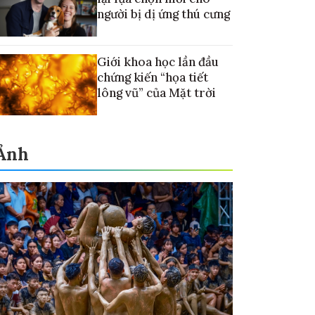
người bị dị ứng thú cưng
Giới khoa học lần đầu
chứng kiến “họa tiết
lông vũ” của Mặt trời
Ảnh