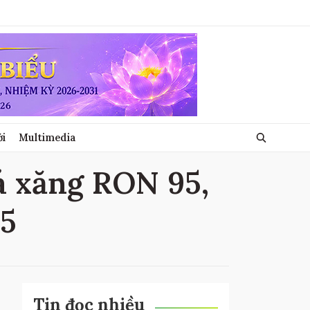
ới
Multimedia
iá xăng RON 95,
95
Tin đọc nhiều