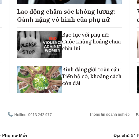
Lao động chăm sóc không lương:
Gánh nặng vô hình của phụ nữ
Bạo lực với phụ nữ:
h
Cuộc khủng hoảng chưa
chịu lùi
Bình đẳng giới toàn cầu:
Tiến bộ có, khoảng cách
còn dài
Thông tin doanh nghiệp
Hotline: 0913.242.977
B
tử Phụ nữ Mới
Địa chỉ:
94 