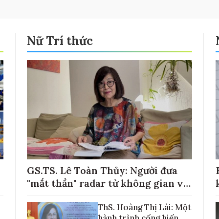
Nữ Trí thức
GS.TS. Lê Toàn Thủy: Người đưa
"mắt thần" radar từ không gian về
với những cánh đồng lúa Việt Nam
ThS. Hoàng Thị Lài: Một
hành trình cống hiến,