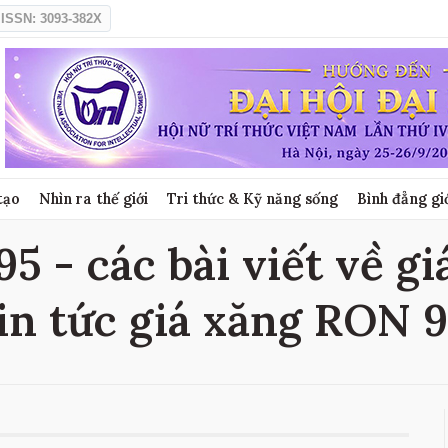
ISSN: 3093-382X
tạo
Nhìn ra thế giới
Tri thức & Kỹ năng sống
Bình đẳng gi
5 - các bài viết về g
in tức giá xăng RON 