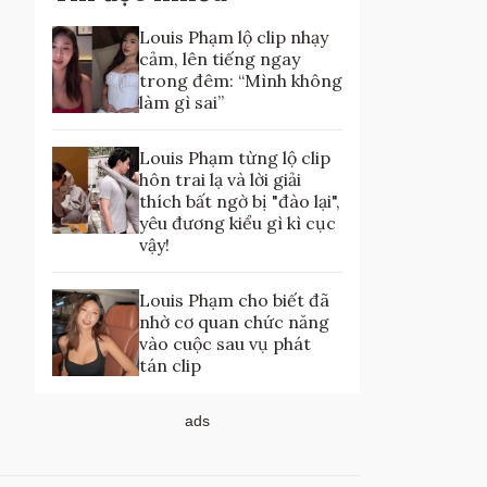
Louis Phạm lộ clip nhạy
cảm, lên tiếng ngay
trong đêm: “Mình không
làm gì sai”
Louis Phạm từng lộ clip
hôn trai lạ và lời giải
thích bất ngờ bị "đào lại",
yêu đương kiểu gì kì cục
vậy!
Louis Phạm cho biết đã
nhờ cơ quan chức năng
vào cuộc sau vụ phát
tán clip
ads