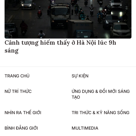
Cảnh tượng hiếm thấy ở Hà Nội lúc 9h
sáng
TRANG CHỦ
SỰ KIỆN
NỮ TRÍ THỨC
ỨNG DỤNG & ĐỔI MỚI SÁNG
TẠO
NHÌN RA THẾ GIỚI
TRI THỨC & KỸ NĂNG SỐNG
BÌNH ĐẲNG GIỚI
MULTIMEDIA