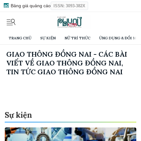
Bảng giá quảng cáo
ISSN: 3093-382X
TRANG CHỦ
SỰ KIỆN
NỮ TRÍ THỨC
ỨNG DỤNG & ĐỔI MỚI
GIAO THÔNG ĐỒNG NAI - CÁC BÀI
VIẾT VỀ GIAO THÔNG ĐỒNG NAI,
TIN TỨC GIAO THÔNG ĐỒNG NAI
Sự kiện