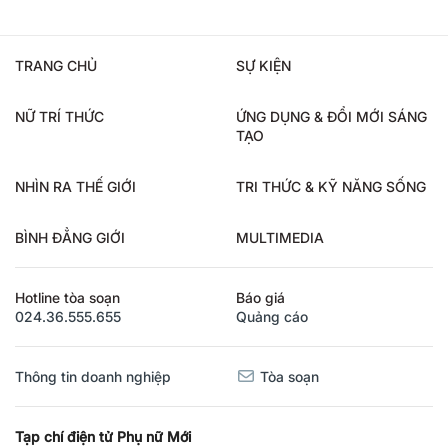
TRANG CHỦ
SỰ KIỆN
NỮ TRÍ THỨC
ỨNG DỤNG & ĐỔI MỚI SÁNG
TẠO
NHÌN RA THẾ GIỚI
TRI THỨC & KỸ NĂNG SỐNG
BÌNH ĐẲNG GIỚI
MULTIMEDIA
Hotline tòa soạn
Báo giá
024.36.555.655
Quảng cáo
Thông tin doanh nghiệp
Tòa soạn
Tạp chí điện tử Phụ nữ Mới