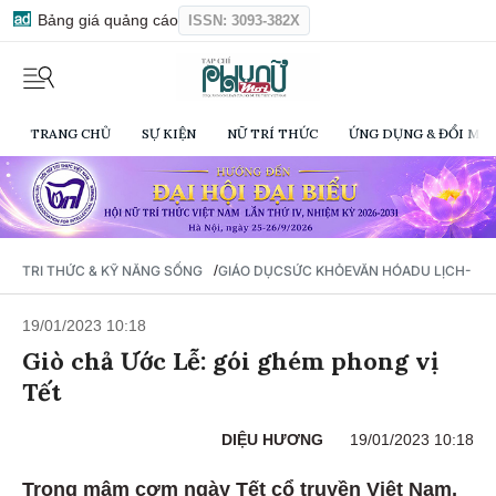
Bảng giá quảng cáo
ISSN: 3093-382X
TRANG CHỦ
SỰ KIỆN
NỮ TRÍ THỨC
ỨNG DỤNG & ĐỔI MỚI
/
TRI THỨC & KỸ NĂNG SỐNG
GIÁO DỤC
SỨC KHỎE
VĂN HÓA
DU LỊCH- Ẩ
19/01/2023 10:18
Giò chả Ước Lễ: gói ghém phong vị
Tết
DIỆU HƯƠNG
19/01/2023 10:18
Trong mâm cơm ngày Tết cổ truyền Việt Nam,