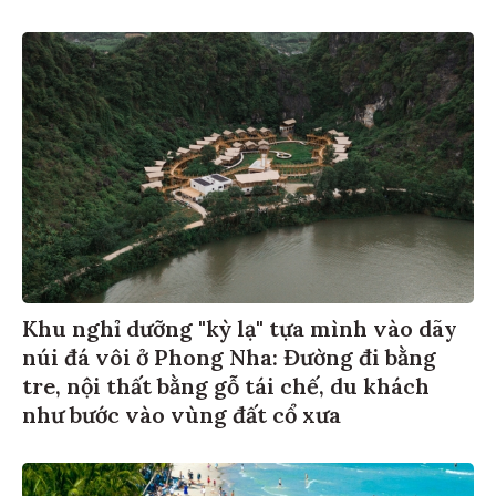
Khu nghỉ dưỡng "kỳ lạ" tựa mình vào dãy
núi đá vôi ở Phong Nha: Đường đi bằng
tre, nội thất bằng gỗ tái chế, du khách
như bước vào vùng đất cổ xưa