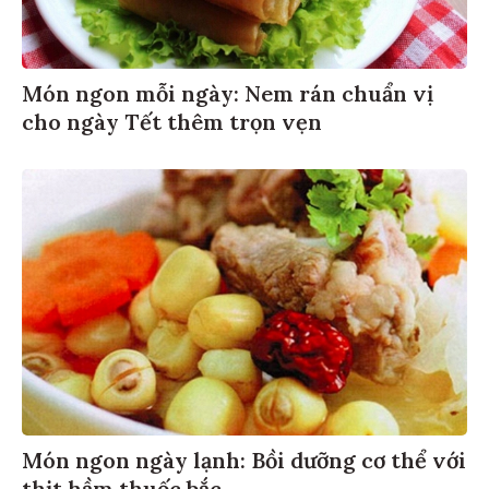
Món ngon mỗi ngày: Nem rán chuẩn vị
cho ngày Tết thêm trọn vẹn
Món ngon ngày lạnh: Bồi dưỡng cơ thể với
thịt hầm thuốc bắc