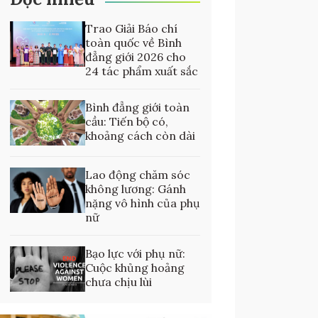
Trao Giải Báo chí
toàn quốc về Bình
đẳng giới 2026 cho
24 tác phẩm xuất sắc
Bình đẳng giới toàn
cầu: Tiến bộ có,
khoảng cách còn dài
Lao động chăm sóc
không lương: Gánh
nặng vô hình của phụ
nữ
Bạo lực với phụ nữ:
Cuộc khủng hoảng
chưa chịu lùi