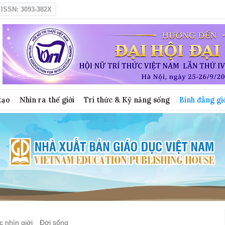
ISSN: 3093-382X
tạo
Nhìn ra thế giới
Tri thức & Kỹ năng sống
Bình đẳng gi
 nhìn giới
Đời sống