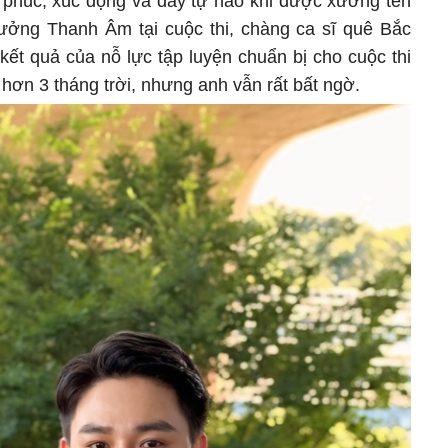
phúc, xúc động và đầy tự hào khi được xướng tên
thưởng Thanh Âm tại cuộc thi, chàng ca sĩ quê Bắc
 kết quả của nỗ lực tập luyện chuẩn bị cho cuộc thi
hơn 3 tháng trời, nhưng anh vẫn rất bất ngờ.