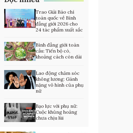
Trao Giải Báo chí
toàn quốc về Bình
đẳng giới 2026 cho
24 tác phẩm xuất sắc
Bình đẳng giới toàn
cầu: Tiến bộ có,
khoảng cách còn dài
Lao động chăm sóc
không lương: Gánh
nặng vô hình của phụ
nữ
Bạo lực với phụ nữ:
Cuộc khủng hoảng
chưa chịu lùi