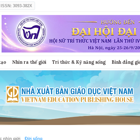
ISSN: 3093-382X
tạo
Nhìn ra thế giới
Tri thức & Kỹ năng sống
Bình đẳng gi
 nhìn giới
Đời sống