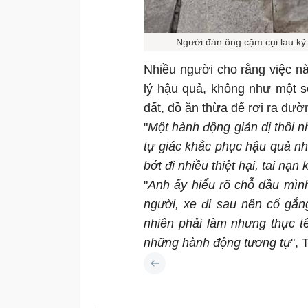
Người đàn ông cặm cụi lau kỹ
Nhiều người cho rằng việc n
lý hậu quả, không như một s
đất, đồ ăn thừa để rơi ra đườn
"
Một hành động giản dị thôi n
tự giác khắc phục hậu quả nh
bớt đi nhiều thiệt hại, tai nạ
"
Anh ấy hiểu rõ chỗ dầu mình
người, xe đi sau nên cố gắn
nhiên phải làm nhưng thực t
những hành động tương tự
", 