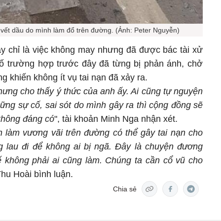
 vết dầu do mình làm đổ trên đường. (Ảnh: Peter Nguyễn)
ày chỉ là việc không may nhưng đã được bác tài xử
ố trường hợp trước đây đã từng bị phản ánh, chở
g khiến không ít vụ tai nạn đã xảy ra.
hưng cho thấy ý thức của anh ấy. Ai cũng tự nguyện
ững sự cố, sai sót do mình gây ra thì cộng đồng sẽ
n không đáng có
", tài khoản Minh Nga nhận xét.
 làm vương vãi trên đường có thể gây tai nạn cho
g lau đi để không ai bị ngã. Đây là chuyện đương
ế không phải ai cũng làm. Chúng ta cần cổ vũ cho
Thu Hoài bình luận.
Chia sẻ