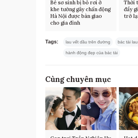
Bé sơ sinh bị bỏ rơi ở
Thời 
khe tường gây chấn động
đẩy gi
Hà Nội được bàn giao
trở lạ
cho gia đình
Tags:
lau vết dầu trên đường
bác tài la
hành động đẹp của bác tài
Cùng chuyên mục