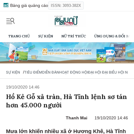
Bảng giá quảng cáo
ISSN: 3093-382X
TRANG CHỦ
SỰ KIỆN
NỮ TRÍ THỨC
ỨNG DỤNG & ĐỔI MỚI
/
SỰ KIỆN
TIÊU ĐIỂM
DIỄN ĐÀN
HOẠT ĐỘNG HỘI
ĐẠI HỘI ĐẠI BIỂU HỘI NỮ 
19/10/2020 14:46
Hồ Kẻ Gỗ xả tràn, Hà Tĩnh lệnh sơ tán
hơn 45.000 người
Thanh Mai
19/10/2020 14:46
Mưa lớn khiến nhiều xã ở Hương Khê, Hà Tĩnh