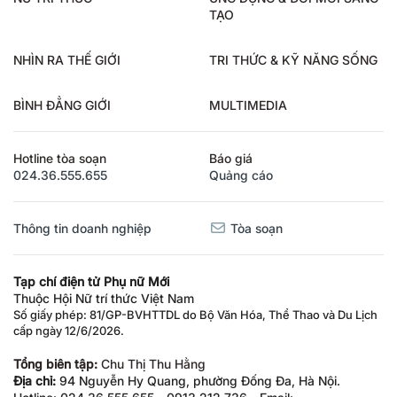
NỮ TRÍ THỨC
ỨNG DỤNG & ĐỔI MỚI SÁNG
TẠO
NHÌN RA THẾ GIỚI
TRI THỨC & KỸ NĂNG SỐNG
BÌNH ĐẲNG GIỚI
MULTIMEDIA
Hotline tòa soạn
Báo giá
024.36.555.655
Quảng cáo
Thông tin doanh nghiệp
Tòa soạn
Tạp chí điện tử Phụ nữ Mới
Thuộc Hội Nữ trí thức Việt Nam
Số giấy phép: 81/GP-BVHTTDL do Bộ Văn Hóa, Thể Thao và Du Lịch
cấp ngày 12/6/2026.
Tổng biên tập:
Chu Thị Thu Hằng
Địa chỉ:
94 Nguyễn Hy Quang, phường Đống Đa, Hà Nội.