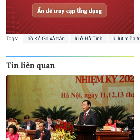
Tags:
hồ Kẻ Gỗ xả tràn
lũ ở Hà Tĩnh
lũ lụt miền t
Tin liên quan