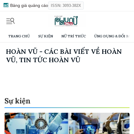
Bảng giá quảng cáo
ISSN: 3093-382X
TRANG CHỦ
SỰ KIỆN
NỮ TRÍ THỨC
ỨNG DỤNG & ĐỔI MỚI
HOÀN VŨ - CÁC BÀI VIẾT VỀ HOÀN
VŨ, TIN TỨC HOÀN VŨ
Sự kiện