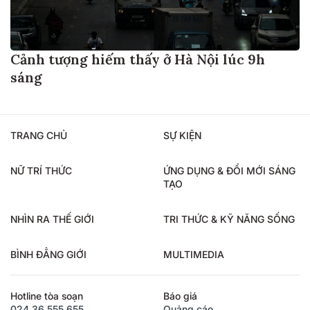
Cảnh tượng hiếm thấy ở Hà Nội lúc 9h
sáng
TRANG CHỦ
SỰ KIỆN
NỮ TRÍ THỨC
ỨNG DỤNG & ĐỔI MỚI SÁNG
TẠO
NHÌN RA THẾ GIỚI
TRI THỨC & KỸ NĂNG SỐNG
BÌNH ĐẲNG GIỚI
MULTIMEDIA
Hotline tòa soạn
Báo giá
024.36.555.655
Quảng cáo