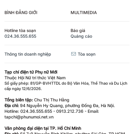
BÌNH ĐẲNG GIỚI
MULTIMEDIA
Hotline tòa soạn
Báo giá
024.36.555.655
Quảng cáo
Thông tin doanh nghiệp
Tòa soạn
Tạp chí điện tử Phụ nữ Mới
Thuộc Hội Nữ trí thức Việt Nam
Số giấy phép: 81/GP-BVHTTDL do Bộ Văn Hóa, Thể Thao và Du Lịch
cấp ngày 12/6/2026.
Tổng biên tập:
Chu Thị Thu Hằng
Địa chỉ:
94 Nguyễn Hy Quang, phường Đống Đa, Hà Nội.
Hotline: 024.36.555.655 - 0913.212.736 - Email:
tapchi@phunumoi.net.vn
Văn phòng đại diện tại TP. Hồ Chí Minh
Địa chỉ:
Số 7-9 Nguyễn Bỉnh Khiêm, phường Sài Gòn, TP.HCM