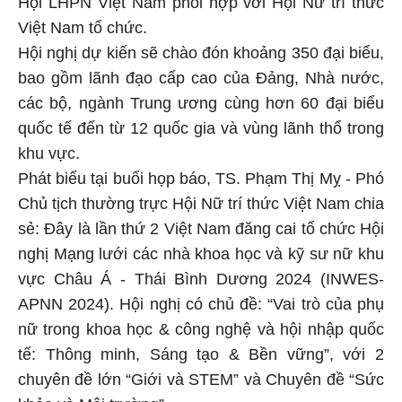
Hội LHPN Việt Nam phối hợp với Hội Nữ trí thức
Việt Nam tổ chức.
Hội nghị dự kiến sẽ chào đón khoảng 350 đại biểu,
bao gồm lãnh đạo cấp cao của Đảng, Nhà nước,
các bộ, ngành Trung ương cùng hơn 60 đại biểu
quốc tế đến từ 12 quốc gia và vùng lãnh thổ trong
khu vực.
Phát biểu tại buổi họp báo, TS. Phạm Thị Mỵ - Phó
Chủ tịch thường trực Hội Nữ trí thức Việt Nam chia
sẻ: Đây là lần thứ 2 Việt Nam đăng cai tổ chức Hội
nghị Mạng lưới các nhà khoa học và kỹ sư nữ khu
vực Châu Á - Thái Bình Dương 2024 (INWES-
APNN 2024). Hội nghị có chủ đề: “Vai trò của phụ
nữ trong khoa học & công nghệ và hội nhập quốc
tế: Thông minh, Sáng tạo & Bền vững”, với 2
chuyên đề lớn “Giới và STEM” và Chuyên đề “Sức