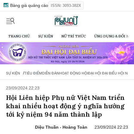
Bảng giá quảng cáo
ISSN: 3093-382X
TRANG CHỦ
SỰ KIỆN
NỮ TRÍ THỨC
ỨNG DỤNG & ĐỔI MỚI
/
SỰ KIỆN
TIÊU ĐIỂM
DIỄN ĐÀN
HOẠT ĐỘNG HỘI
ĐẠI HỘI ĐẠI BIỂU HỘI NỮ 
23/09/2024 22:23
Hội Liên hiệp Phụ nữ Việt Nam triển
khai nhiều hoạt động ý nghĩa hướng
tới kỷ niệm 94 năm thành lập
Diệu Thuần - Hoàng Toàn
23/09/2024 22:23