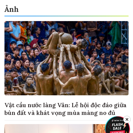
Ảnh
Vật cầu nước làng Vân: Lễ hội độc đáo giữa
bùn đất và khát vọng mùa màng no đủ
✕