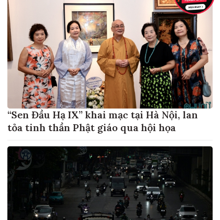
“Sen Đầu Hạ IX” khai mạc tại Hà Nội, lan
tỏa tinh thần Phật giáo qua hội họa