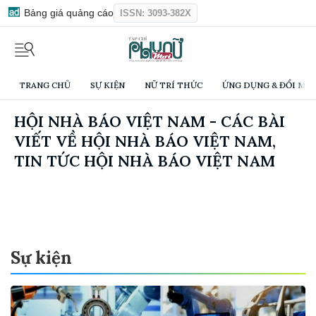
Bảng giá quảng cáo
ISSN: 3093-382X
TRANG CHỦ
SỰ KIỆN
NỮ TRÍ THỨC
ỨNG DỤNG & ĐỔI MỚI
HỘI NHÀ BÁO VIỆT NAM - CÁC BÀI
VIẾT VỀ HỘI NHÀ BÁO VIỆT NAM,
TIN TỨC HỘI NHÀ BÁO VIỆT NAM
Sự kiện