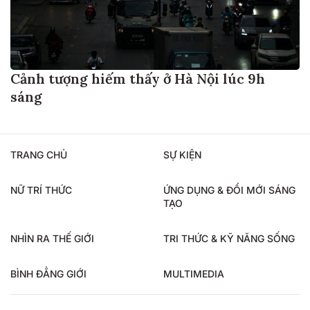
Cảnh tượng hiếm thấy ở Hà Nội lúc 9h
sáng
TRANG CHỦ
SỰ KIỆN
NỮ TRÍ THỨC
ỨNG DỤNG & ĐỔI MỚI SÁNG
TẠO
NHÌN RA THẾ GIỚI
TRI THỨC & KỸ NĂNG SỐNG
BÌNH ĐẲNG GIỚI
MULTIMEDIA