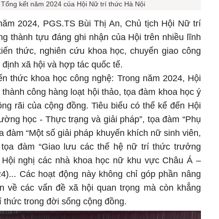
 Tổng kết năm 2024 của Hội Nữ trí thức Hà Nội
năm 2024, PGS.TS Bùi Thị An, Chủ tịch Hội Nữ trí
ng thành tựu đáng ghi nhận của Hội trên nhiều lĩnh
 kiến thức, nghiên cứu khoa học, chuyển giao công
 định xã hội và hợp tác quốc tế.
iến thức khoa học công nghệ: Trong năm 2024, Hội
 thành công hàng loạt hội thảo, tọa đàm khoa học ý
ộng rãi của cộng đồng. Tiêu biểu có thể kể đến Hội
rường học - Thực trạng và giải pháp”, tọa đàm “Phụ
ọa đàm “Một số giải pháp khuyến khích nữ sinh viên,
, tọa đàm “Giao lưu các thế hệ nữ trí thức trưởng
ự Hội nghị các nhà khoa học nữ khu vực Châu Á –
)... Các hoạt động này không chỉ góp phần nâng
n về các vấn đề xã hội quan trọng mà còn khẳng
trí thức trong đời sống cộng đồng.