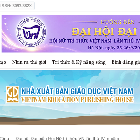
ISSN: 3093-382X
tạo
Nhìn ra thế giới
Tri thức & Kỹ năng sống
Bình đẳng gi
động
Đại hội Đại biểu Hội Nữ trí thức VN lần thứ IV, nhiệm