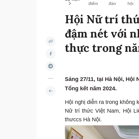
điểm
đàn
hội
Hội Nữ trí th
đậm nét với n
thực trong n
Sáng 27/11, tại Hà Nội, Hội 
Tổng kết năm 2024.
Hội nghị diễn ra trong không k
Nữ trí thức Việt Nam, Hội L
thưccs Hà Nội.