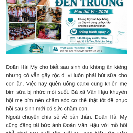
Doãn Hải My cho biết sau sinh dù không ăn kiêng
nhưng cô vẫn gầy rộc đi vì luôn phải hút sữa cho
con ăn. Việc hay quên uống canxi cũng khiến mẹ
bỉm sữa bị nhức mỏi suốt. Bà xã Văn Hậu khuyên
hội mẹ bỉm nên chăm sóc cơ thể thật tốt để phục
hồi sau sinh mới có sức chăm con.
Ngoài chuyện chia sẻ về bản thân, Doãn Hải My
cũng đăng tải bức ảnh Đoàn Văn Hậu với mồ hôi