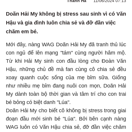
Thanh Hà
11/06/2024 07:13
Doãn Hải My không bị stress sau sinh vì có Văn
Hậu và gia đình luôn chia sẻ và đỡ đần việc
chăm em bé.
Mới đây, nàng WAG Doãn Hải My đã tranh thủ lúc
con ngủ để lên mạng "tám" cùng người hâm mộ.
Từ khi Hải My sinh con đầu lòng cho Đoàn Văn
Hậu, những chủ đề mà fan cùng cô chia sẻ đều
xoay quanh cuộc sống của mẹ bỉm sữa. Giống
như nhiều mẹ bỉm đang nuôi con mọn, Doãn Hải
My dành toàn bộ thời gian và tâm trí cho con trai
bé bỏng có biệt danh "Lúa".
Doãn Hải My cho biết cô không bị stress trong giai
đoạn đầu mới sinh bé "Lúa". Bởi bên cạnh nàng
WAG luôn có Văn Hậu chia sẻ, đỡ đần việc chăm