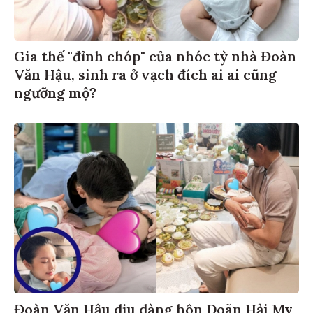
Gia thế "đỉnh chóp" của nhóc tỳ nhà Đoàn
Văn Hậu, sinh ra ở vạch đích ai ai cũng
ngưỡng mộ?
Đoàn Văn Hậu dịu dàng hôn Doãn Hải My