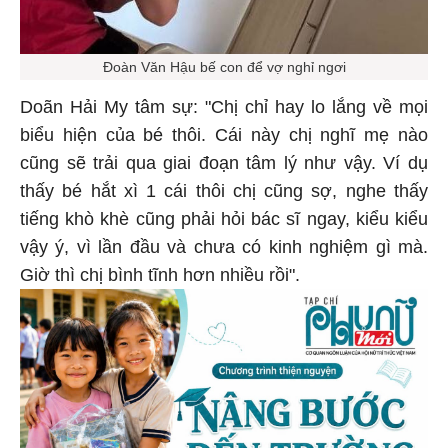
Đoàn Văn Hậu bế con để vợ nghỉ ngơi
Doãn Hải My tâm sự: "Chị chỉ hay lo lắng về mọi
biểu hiện của bé thôi. Cái này chị nghĩ mẹ nào
cũng sẽ trải qua giai đoạn tâm lý như vậy. Ví dụ
thấy bé hắt xì 1 cái thôi chị cũng sợ, nghe thấy
tiếng khò khè cũng phải hỏi bác sĩ ngay, kiểu kiểu
vậy ý, vì lần đầu và chưa có kinh nghiệm gì mà.
Giờ thì chị bình tĩnh hơn nhiều rồi".