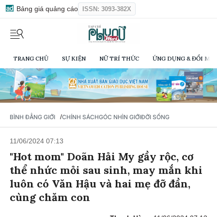
Bảng giá quảng cáo
ISSN: 3093-382X
TRANG CHỦ
SỰ KIỆN
NỮ TRÍ THỨC
ỨNG DỤNG & ĐỔI MỚI
/
BÌNH ĐẲNG GIỚI
CHÍNH SÁCH
GÓC NHÌN GIỚI
ĐỜI SỐNG
11/06/2024 07:13
"Hot mom" Doãn Hải My gầy rộc, cơ
thể nhức mỏi sau sinh, may mắn khi
luôn có Văn Hậu và hai mẹ đỡ đần,
cùng chăm con