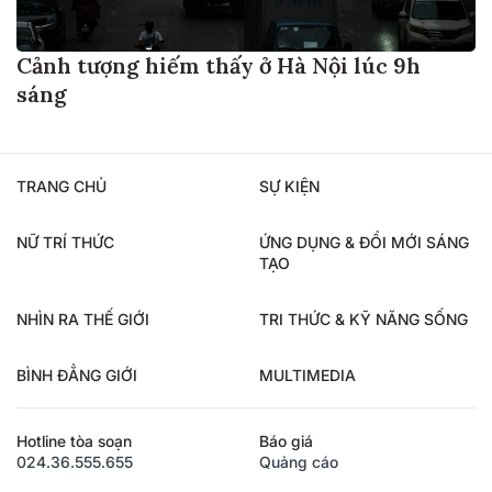
Cảnh tượng hiếm thấy ở Hà Nội lúc 9h
sáng
TRANG CHỦ
SỰ KIỆN
NỮ TRÍ THỨC
ỨNG DỤNG & ĐỔI MỚI SÁNG
TẠO
NHÌN RA THẾ GIỚI
TRI THỨC & KỸ NĂNG SỐNG
BÌNH ĐẲNG GIỚI
MULTIMEDIA
Hotline tòa soạn
Báo giá
024.36.555.655
Quảng cáo