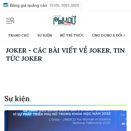
Bảng giá quảng cáo
ISSN: 3093-382X
TRANG CHỦ
SỰ KIỆN
NỮ TRÍ THỨC
ỨNG DỤNG & ĐỔI MỚI
JOKER - CÁC BÀI VIẾT VỀ JOKER, TIN
TỨC JOKER
Sự kiện