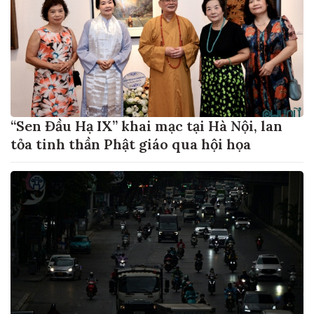
“Sen Đầu Hạ IX” khai mạc tại Hà Nội, lan
tỏa tinh thần Phật giáo qua hội họa