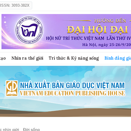
ISSN: 3093-382X
tạo
Nhìn ra thế giới
Tri thức & Kỹ năng sống
Bình đẳng gi
 nhìn giới
Đời sống