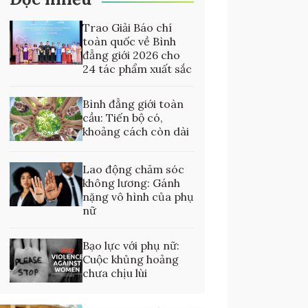
Trao Giải Báo chí
toàn quốc về Bình
đẳng giới 2026 cho
24 tác phẩm xuất sắc
Bình đẳng giới toàn
cầu: Tiến bộ có,
khoảng cách còn dài
Lao động chăm sóc
không lương: Gánh
nặng vô hình của phụ
nữ
Bạo lực với phụ nữ:
Cuộc khủng hoảng
chưa chịu lùi