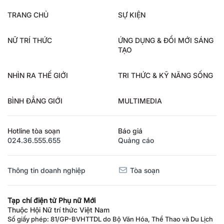
TRANG CHỦ
SỰ KIỆN
NỮ TRÍ THỨC
ỨNG DỤNG & ĐỔI MỚI SÁNG
TẠO
NHÌN RA THẾ GIỚI
TRI THỨC & KỸ NĂNG SỐNG
BÌNH ĐẲNG GIỚI
MULTIMEDIA
Hotline tòa soạn
Báo giá
024.36.555.655
Quảng cáo
Thông tin doanh nghiệp
Tòa soạn
Tạp chí điện tử Phụ nữ Mới
Thuộc Hội Nữ trí thức Việt Nam
Số giấy phép: 81/GP-BVHTTDL do Bộ Văn Hóa, Thể Thao và Du Lịch