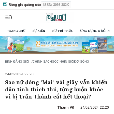
Bảng giá quảng cáo
ISSN: 3093-382X
TRANG CHỦ
SỰ KIỆN
NỮ TRÍ THỨC
ỨNG DỤNG & ĐỔI MỚI
/
BÌNH ĐẲNG GIỚI
CHÍNH SÁCH
GÓC NHÌN GIỚI
ĐỜI SỐNG
24/02/2024 22:20
Sao nữ đóng "Mai" vài giây vẫn khiến
dân tình thích thú, từng buồn khóc
vì bị Trấn Thành cắt hết thoại?
Thành Vũ
24/02/2024 22:20