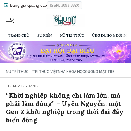
Bảng giá quảng cáo
ISSN: 3093-382X
TRANG CHỦ
SỰ KIỆN
NỮ TRÍ THỨC
ỨNG DỤNG & ĐỔI MỚI
/
NỮ TRÍ THỨC
TRÍ THỨC VIỆT
NHÀ KHOA HỌC
GƯƠNG MẶT TRẺ
16/04/2025 14:02
“Khởi nghiệp không chỉ làm lớn, mà
phải làm đúng” – Uyên Nguyễn, một
Gen Z khởi nghiệp trong thời đại đầy
biến động