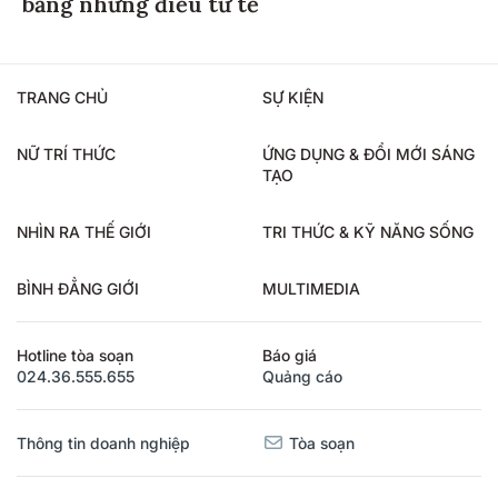
bằng những điều tử tế
TRANG CHỦ
SỰ KIỆN
NỮ TRÍ THỨC
ỨNG DỤNG & ĐỔI MỚI SÁNG
TẠO
NHÌN RA THẾ GIỚI
TRI THỨC & KỸ NĂNG SỐNG
BÌNH ĐẲNG GIỚI
MULTIMEDIA
Hotline tòa soạn
Báo giá
024.36.555.655
Quảng cáo
Thông tin doanh nghiệp
Tòa soạn