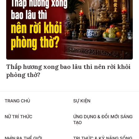
Thắp hương xong bao lâu thì nên rời khỏi
phòng thờ?
TRANG CHỦ
SỰ KIỆN
NỮ TRÍ THỨC
ỨNG DỤNG & ĐỔI MỚI SÁNG
TẠO
NHÌN RA THẾ GIỚI
TRI THỨC & KỸ NĂNG SỐNG