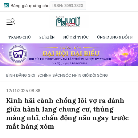
Bảng giá quảng cáo
ISSN: 3093-382X
TRANG CHỦ
SỰ KIỆN
NỮ TRÍ THỨC
ỨNG DỤNG & ĐỔI MỚI
/
BÌNH ĐẲNG GIỚI
CHÍNH SÁCH
GÓC NHÌN GIỚI
ĐỜI SỐNG
12/11/2025 08:38
Kinh hãi cảnh chồng lôi vợ ra đánh
giữa hành lang chung cư, thủng
màng nhĩ, chấn động não ngay trước
mắt hàng xóm