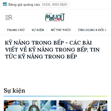
Bảng giá quảng cáo
ISSN: 3093-382X
TRANG CHỦ
SỰ KIỆN
NỮ TRÍ THỨC
ỨNG DỤNG & ĐỔI MỚI
KỸ NĂNG TRONG BẾP - CÁC BÀI
VIẾT VỀ KỸ NĂNG TRONG BẾP, TIN
TỨC KỸ NĂNG TRONG BẾP
Sự kiện