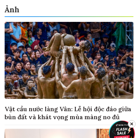
Ảnh
Vật cầu nước làng Vân: Lễ hội độc đáo giữa
bùn đất và khát vọng mùa màng no đủ
✕