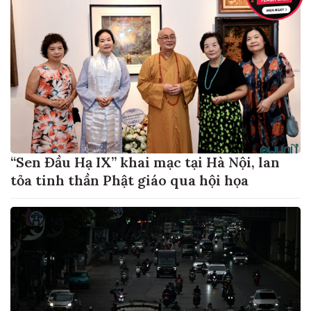
“Sen Đầu Hạ IX” khai mạc tại Hà Nội, lan
tỏa tinh thần Phật giáo qua hội họa