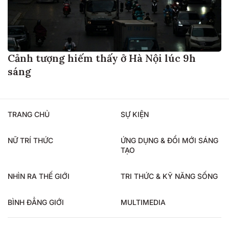
Cảnh tượng hiếm thấy ở Hà Nội lúc 9h
sáng
TRANG CHỦ
SỰ KIỆN
NỮ TRÍ THỨC
ỨNG DỤNG & ĐỔI MỚI SÁNG
TẠO
NHÌN RA THẾ GIỚI
TRI THỨC & KỸ NĂNG SỐNG
BÌNH ĐẲNG GIỚI
MULTIMEDIA