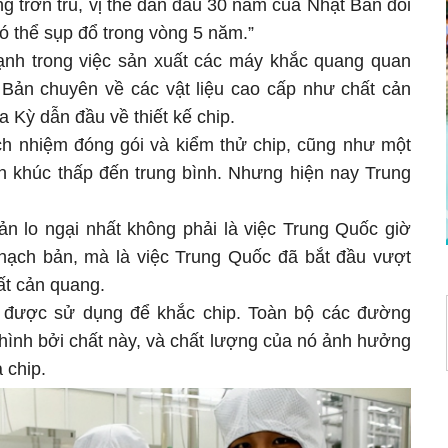
g trơn tru, vị thế dẫn đầu 30 năm của Nhật Bản đối
ó thể sụp đổ trong vòng 5 năm.”
ạnh trong việc sản xuất các máy khắc quang quan
t Bản chuyên về các vật liệu cao cấp như chất cản
a Kỳ dẫn đầu về thiết kế chip.
ch nhiệm đóng gói và kiểm thử chip, cũng như một
n khúc thấp đến trung bình. Nhưng hiện nay Trung
ản lo ngại nhất không phải là việc Trung Quốc giờ
thạch bản, mà là việc Trung Quốc đã bắt đầu vượt
ất cản quang.
" được sử dụng để khắc chip. Toàn bộ các đường
hình bởi chất này, và chất lượng của nó ảnh hưởng
a chip.