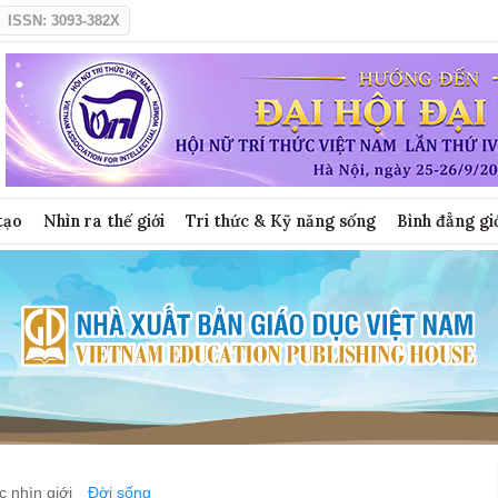
ISSN: 3093-382X
tạo
Nhìn ra thế giới
Tri thức & Kỹ năng sống
Bình đẳng gi
 nhìn giới
Đời sống