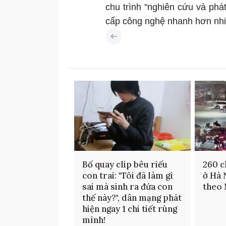
chu trình "nghiên cứu và phát 
cấp công nghệ nhanh hơn nhiề
Bố quay clip bêu riếu
260 c
con trai: "Tôi đã làm gì
ở Hà 
sai mà sinh ra đứa con
theo 
thế này?", dân mạng phát
hiện ngay 1 chi tiết rùng
mình!