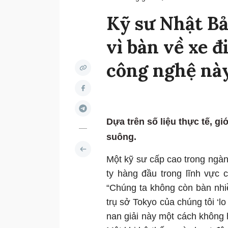
Kỹ sư Nhật Bả
vì bàn về xe đ
công nghệ nà
Dựa trên số liệu thực tế, g
suông.
Một kỹ sư cấp cao trong ngàn
ty hàng đầu trong lĩnh vực 
“Chúng ta không còn bàn nhi
trụ sở Tokyo của chúng tôi ‘l
nan giải này một cách không 