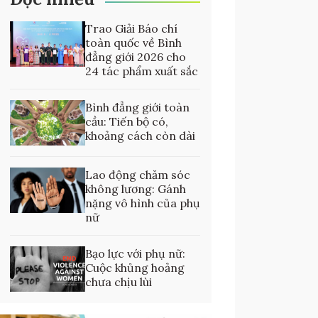
Trao Giải Báo chí
toàn quốc về Bình
đẳng giới 2026 cho
24 tác phẩm xuất sắc
Bình đẳng giới toàn
cầu: Tiến bộ có,
khoảng cách còn dài
Lao động chăm sóc
không lương: Gánh
nặng vô hình của phụ
nữ
Bạo lực với phụ nữ:
Cuộc khủng hoảng
chưa chịu lùi