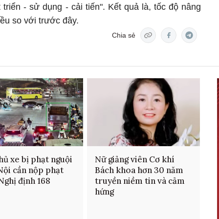
triển - sử dụng - cải tiến". Kết quả là, tốc độ nâng
u so với trước đây.
Chia sẻ
hủ xe bị phạt nguội
Nữ giảng viên Cơ khí
Nội cần nộp phạt
Bách khoa hơn 30 năm
Nghị định 168
truyền niềm tin và cảm
hứng