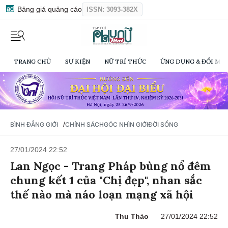
Bảng giá quảng cáo
ISSN: 3093-382X
TRANG CHỦ
SỰ KIỆN
NỮ TRÍ THỨC
ỨNG DỤNG & ĐỔI MỚI
/
BÌNH ĐẲNG GIỚI
CHÍNH SÁCH
GÓC NHÌN GIỚI
ĐỜI SỐNG
27/01/2024 22:52
Lan Ngọc - Trang Pháp bùng nổ đêm
chung kết 1 của "Chị đẹp", nhan sắc
thế nào mà náo loạn mạng xã hội
Thu Thảo
27/01/2024 22:52