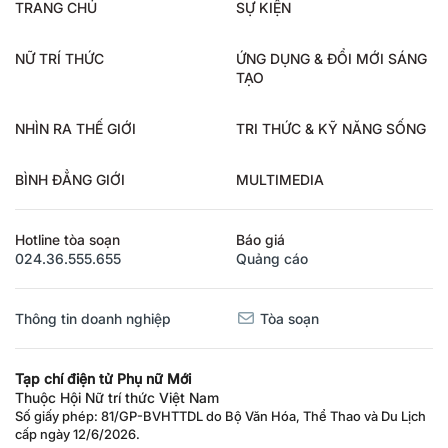
TRANG CHỦ
SỰ KIỆN
NỮ TRÍ THỨC
ỨNG DỤNG & ĐỔI MỚI SÁNG
TẠO
NHÌN RA THẾ GIỚI
TRI THỨC & KỸ NĂNG SỐNG
BÌNH ĐẲNG GIỚI
MULTIMEDIA
Hotline tòa soạn
Báo giá
024.36.555.655
Quảng cáo
Thông tin doanh nghiệp
Tòa soạn
Tạp chí điện tử Phụ nữ Mới
Thuộc Hội Nữ trí thức Việt Nam
Số giấy phép: 81/GP-BVHTTDL do Bộ Văn Hóa, Thể Thao và Du Lịch
cấp ngày 12/6/2026.