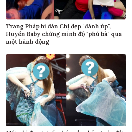
Trang Pháp bị dàn Chị đẹp "đánh úp",
Huyền Baby chứng minh độ "phú bà" qua
một hành động
Một chị đẹp tự cầm kéo cắt phăng váy đắt