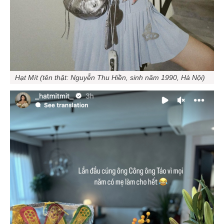
Hạt Mít (tên thật: Nguyễn Thu Hiền, sinh năm 1990, Hà Nội)