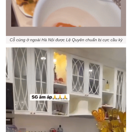
Cỗ cúng ở ngoài Hà Nội được Lệ Quyên chuẩn bị cực cầu kỳ