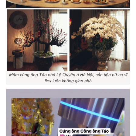
Mâm cúng ông Táo nhà Lệ Quyên ở Hà Nội, sẵn tiện nữ ca sĩ
flex luôn không gian nhà