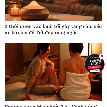
3 thói quen vào buổi tối gây tăng cân, xấu
xí, bỏ sớm để Tết đẹp rạng ngời
✕
Review phim Mai chiếu Tết: Cảnh nóng