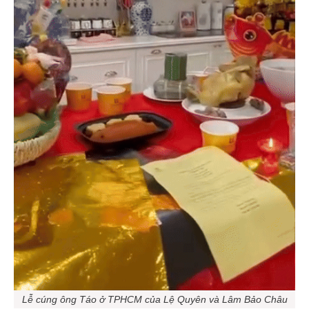
Lễ cúng ông Táo ở TPHCM của Lệ Quyên và Lâm Bảo Châu