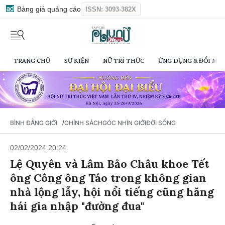
Bảng giá quảng cáo
ISSN: 3093-382X
TRANG CHỦ
SỰ KIỆN
NỮ TRÍ THỨC
ỨNG DỤNG & ĐỔI MỚI
/
BÌNH ĐẲNG GIỚI
CHÍNH SÁCH
GÓC NHÌN GIỚI
ĐỜI SỐNG
02/02/2024 20:24
Lệ Quyên và Lâm Bảo Châu khoe Tết
ông Công ông Táo trong không gian
nhà lộng lẫy, hội nổi tiếng cũng hăng
hái gia nhập "đường đua"