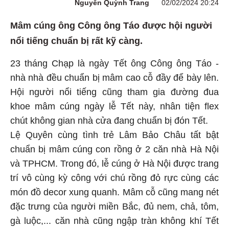
Nguyễn Quỳnh Trang
02/02/2024 20:24
Mâm cúng ông Công ông Táo được hội người
nổi tiếng chuẩn bị rất kỹ càng.
23 tháng Chạp là ngày Tết ông Công ông Táo -
n
hà nhà đều chuẩn bị mâm cao cỗ đầy để bày lên.
Hội người nổi tiếng cũng tham gia đường đua
khoe mâm cúng ngày lễ Tết này, nhân tiện flex
chút không gian nhà cửa đang chuẩn bị đón Tết.
Lệ Quyên cùng tình trẻ Lâm Bảo Châu tất bật
chuẩn bị mâm cúng con rồng ở 2 căn nhà Hà Nội
và TPHCM. Trong đó, lễ cúng ở Hà Nội được trang
trí vô cùng kỳ công với chú rồng đỏ rực cùng các
món đồ decor xung quanh. Mâm cỗ cũng mang nét
đặc trưng của người miền Bắc, đủ nem, chả, tôm,
gà luộc,... căn nhà cũng ngập tràn không khí Tết