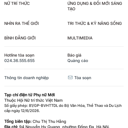
NỮ TRÍ THỨC
ỨNG DỤNG & ĐỔI MỚI SÁNG
TẠO
NHÌN RA THẾ GIỚI
TRI THỨC & KỸ NĂNG SỐNG
BÌNH ĐẲNG GIỚI
MULTIMEDIA
Hotline tòa soạn
Báo giá
024.36.555.655
Quảng cáo
Thông tin doanh nghiệp
Tòa soạn
Tạp chí điện tử Phụ nữ Mới
Thuộc Hội Nữ trí thức Việt Nam
Số giấy phép: 81/GP-BVHTTDL do Bộ Văn Hóa, Thể Thao và Du Lịch
cấp ngày 12/6/2026.
Tổng biên tập:
Chu Thị Thu Hằng
Địa chỉ:
94 Nguyễn Hy Quang, phường Đống Đa, Hà Nội.