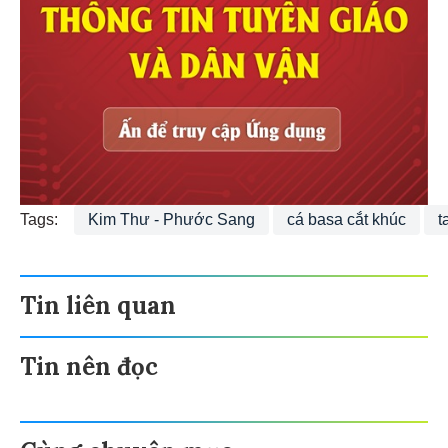
Tags:
Kim Thư - Phước Sang
cá basa cắt khúc
t
Tin liên quan
Tin nên đọc