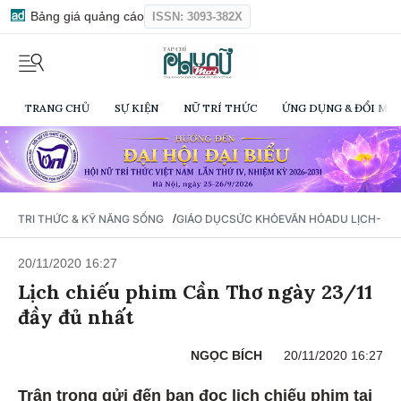
Bảng giá quảng cáo
ISSN: 3093-382X
TRANG CHỦ
SỰ KIỆN
NỮ TRÍ THỨC
ỨNG DỤNG & ĐỔI MỚI
/
TRI THỨC & KỸ NĂNG SỐNG
GIÁO DỤC
SỨC KHỎE
VĂN HÓA
DU LỊCH- Ẩ
20/11/2020 16:27
Lịch chiếu phim Cần Thơ ngày 23/11
đầy đủ nhất
NGỌC BÍCH
20/11/2020 16:27
Trân trọng gửi đến bạn đọc lịch chiếu phim tại