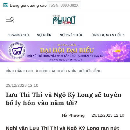
Bảng giá quảng cáo
ISSN: 3093-382X
TRANG CHỦ
SỰ KIỆN
NỮ TRÍ THỨC
ỨNG DỤNG & ĐỔI MỚI
/
BÌNH ĐẲNG GIỚI
CHÍNH SÁCH
GÓC NHÌN GIỚI
ĐỜI SỐNG
29/12/2023 12:10
Lưu Thi Thi và Ngô Kỳ Long sẽ tuyên
bố ly hôn vào năm tới?
Hà Phương
29/12/2023 12:10
Nghi vấn Lưu Thi Thi và Ngô Kỳ Long rạn nứt