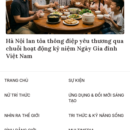
Hà Nội lan tỏa thông điệp yêu thương qua
chuỗi hoạt động kỷ niệm Ngày Gia đình
Việt Nam
TRANG CHỦ
SỰ KIỆN
NỮ TRÍ THỨC
ỨNG DỤNG & ĐỔI MỚI SÁNG
TẠO
NHÌN RA THẾ GIỚI
TRI THỨC & KỸ NĂNG SỐNG
BÌNH ĐẲNG GIỚI
MULTIMEDIA