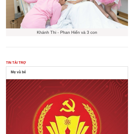
Khánh Thi - Phan Hiển và 3 con
TIN TÀI TRỢ
Mẹ và bé