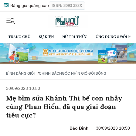
Bảng giá quảng cáo
ISSN: 3093-382X
TRANG CHỦ
SỰ KIỆN
NỮ TRÍ THỨC
ỨNG DỤNG & ĐỔI MỚI
/
BÌNH ĐẲNG GIỚI
CHÍNH SÁCH
GÓC NHÌN GIỚI
ĐỜI SỐNG
30/09/2023 10:50
Mẹ bỉm sữa Khánh Thi bế con nhảy
cùng Phan Hiển, đã qua giai đoạn
tiêu cực?
Bảo Bình
30/09/2023 10:50