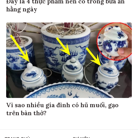
Đây là 4 thực phẩm nên có trong bữa ăn
hằng ngày
Vì sao nhiều gia đình có hũ muối, gạo
trên bàn thờ?
TRANG CHỦ
SỰ KIỆN