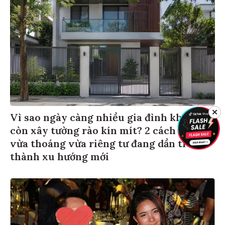
✕
Vì sao ngày càng nhiều gia đình không
còn xây tường rào kín mít? 2 cách làm
vừa thoáng vừa riêng tư đang dần trở
thành xu hướng mới