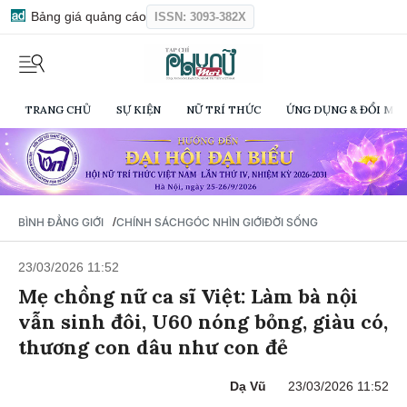
Bảng giá quảng cáo
ISSN: 3093-382X
TRANG CHỦ
SỰ KIỆN
NỮ TRÍ THỨC
ỨNG DỤNG & ĐỔI MỚI
/
BÌNH ĐẲNG GIỚI
CHÍNH SÁCH
GÓC NHÌN GIỚI
ĐỜI SỐNG
23/03/2026 11:52
Mẹ chồng nữ ca sĩ Việt: Làm bà nội
vẫn sinh đôi, U60 nóng bỏng, giàu có,
thương con dâu như con đẻ
Dạ Vũ
23/03/2026 11:52