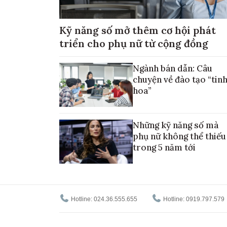
Kỹ năng số mở thêm cơ hội phát
triển cho phụ nữ từ cộng đồng
Ngành bán dẫn: Câu
chuyện về đào tạo “tin
hoa”
Những kỹ năng số mà
phụ nữ không thể thiếu
trong 5 năm tới
Hotline: 024.36.555.655
Hotline: 0919.797.579