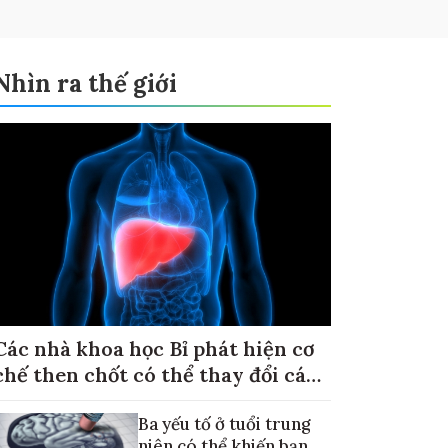
Nhìn ra thế giới
Các nhà khoa học Bỉ phát hiện cơ
chế then chốt có thể thay đổi cách
điều trị ung thư di căn gan
Ba yếu tố ở tuổi trung
niên có thể khiến bạn