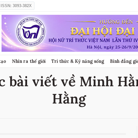
ISSN: 3093-382X
tạo
Nhìn ra thế giới
Tri thức & Kỹ năng sống
Bình đẳng gi
 bài viết về Minh Hằ
Hằng