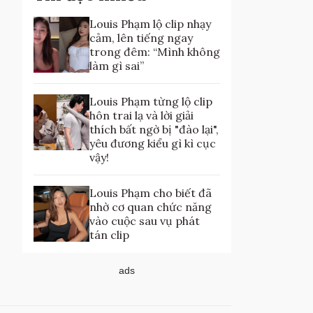
Louis Phạm lộ clip nhạy
cảm, lên tiếng ngay
trong đêm: “Mình không
làm gì sai”
Louis Phạm từng lộ clip
hôn trai lạ và lời giải
thích bất ngờ bị "đào lại",
yêu đương kiểu gì kì cục
vậy!
Louis Phạm cho biết đã
nhờ cơ quan chức năng
vào cuộc sau vụ phát
tán clip
ads