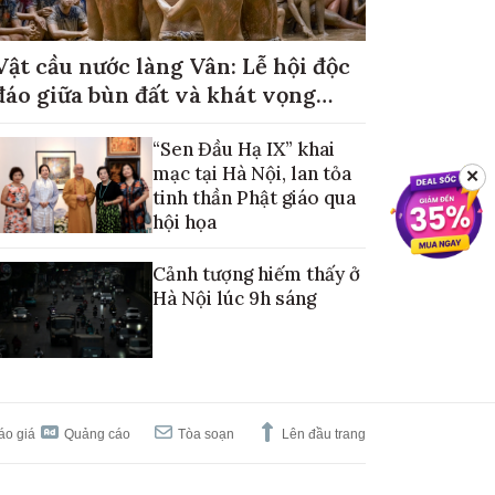
Vật cầu nước làng Vân: Lễ hội độc
đáo giữa bùn đất và khát vọng
mùa màng no đủ
“Sen Đầu Hạ IX” khai
mạc tại Hà Nội, lan tỏa
✕
tinh thần Phật giáo qua
hội họa
Cảnh tượng hiếm thấy ở
Hà Nội lúc 9h sáng
áo giá
Quảng cáo
Tòa soạn
Lên đầu trang