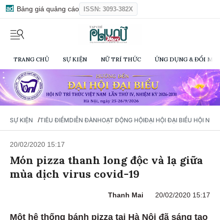
Bảng giá quảng cáo
ISSN: 3093-382X
TRANG CHỦ
SỰ KIỆN
NỮ TRÍ THỨC
ỨNG DỤNG & ĐỔI MỚI
/
SỰ KIỆN
TIÊU ĐIỂM
DIỄN ĐÀN
HOẠT ĐỘNG HỘI
ĐẠI HỘI ĐẠI BIỂU HỘI NỮ 
20/02/2020 15:17
Món pizza thanh long độc và lạ giữa
mùa dịch virus covid-19
Thanh Mai
20/02/2020 15:17
Một hệ thống bánh pizza tại Hà Nội đã sáng tạo