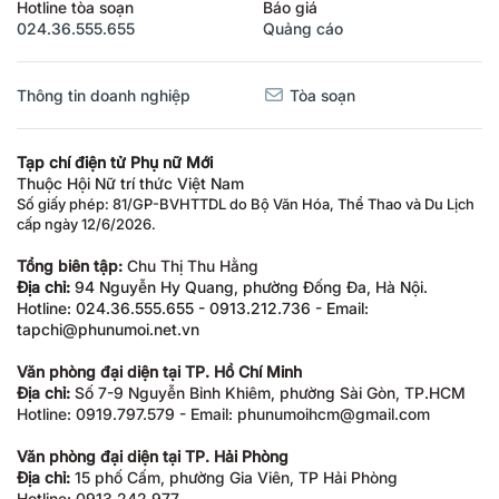
Hotline tòa soạn
Báo giá
024.36.555.655
Quảng cáo
Thông tin doanh nghiệp
Tòa soạn
Tạp chí điện tử Phụ nữ Mới
Thuộc Hội Nữ trí thức Việt Nam
Số giấy phép: 81/GP-BVHTTDL do Bộ Văn Hóa, Thể Thao và Du Lịch
cấp ngày 12/6/2026.
Tổng biên tập:
Chu Thị Thu Hằng
Địa chỉ:
94 Nguyễn Hy Quang, phường Đống Đa, Hà Nội.
Hotline: 024.36.555.655 - 0913.212.736 - Email:
tapchi@phunumoi.net.vn
Văn phòng đại diện tại TP. Hồ Chí Minh
Địa chỉ:
Số 7-9 Nguyễn Bỉnh Khiêm, phường Sài Gòn, TP.HCM
Hotline: 0919.797.579 - Email: phunumoihcm@gmail.com
Văn phòng đại diện tại TP. Hải Phòng
Địa chỉ:
15 phố Cấm, phường Gia Viên, TP Hải Phòng
Hotline: 0913.242.977