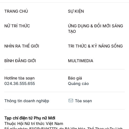
TRANG CHỦ
SỰ KIỆN
NỮ TRÍ THỨC
ỨNG DỤNG & ĐỔI MỚI SÁNG
TẠO
NHÌN RA THẾ GIỚI
TRI THỨC & KỸ NĂNG SỐNG
BÌNH ĐẲNG GIỚI
MULTIMEDIA
Hotline tòa soạn
Báo giá
024.36.555.655
Quảng cáo
Thông tin doanh nghiệp
Tòa soạn
Tạp chí điện tử Phụ nữ Mới
Thuộc Hội Nữ trí thức Việt Nam
Số giấy phép: 81/GP-BVHTTDL do Bộ Văn Hóa, Thể Thao và Du Lịch