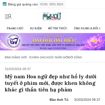
Bảng giá quảng cáo
ISSN: 3093-382X
TRANG CHỦ
SỰ KIỆN
NỮ TRÍ THỨC
ỨNG DỤNG & ĐỔI MỚI
/
BÌNH ĐẲNG GIỚI
CHÍNH SÁCH
GÓC NHÌN GIỚI
ĐỜI SỐNG
31/03/2024 09:37
Mỹ nam Hoa ngữ đẹp như hồ ly dưới
tuyết ở phim mới, được khen không
khác gì thần tiên hạ phàm
Đào Anh Tú
31/03/2024 09:37