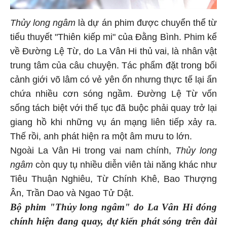
Thủy long ngâm
là dự án phim được chuyển thể từ
tiểu thuyết "Thiên kiếp mi" của Đằng Bình. Phim kể
về Đường Lệ Từ, do La Vân Hi thủ vai, là nhân vật
trung tâm của câu chuyện. Tác phẩm đặt trong bối
cảnh giới võ lâm có vẻ yên ổn nhưng thực tế lại ẩn
chứa nhiều cơn sóng ngầm. Đường Lệ Từ vốn
sống tách biệt với thế tục đã buộc phải quay trở lại
giang hồ khi những vụ án mạng liên tiếp xảy ra.
Thế rồi, anh phát hiện ra một âm mưu to lớn.
Ngoài La Vân Hi trong vai nam chính,
Thủy long
ngâm
còn quy tụ nhiều diễn viên tài năng khác như
Tiêu Thuận Nghiêu, Từ Chính Khê, Bao Thượng
Ân, Trần Dao và Ngao Tử Dật.
Bộ phim "Thủy long ngâm" do La Vân Hi đóng
chính hiện đang quay, dự kiến phát sóng trên đài