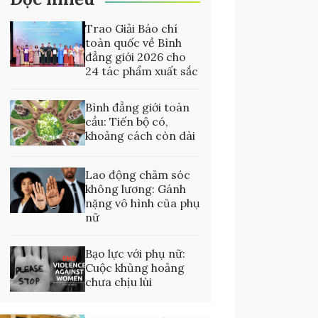
Trao Giải Báo chí
toàn quốc về Bình
đẳng giới 2026 cho
24 tác phẩm xuất sắc
Bình đẳng giới toàn
cầu: Tiến bộ có,
khoảng cách còn dài
Lao động chăm sóc
không lương: Gánh
nặng vô hình của phụ
nữ
Bạo lực với phụ nữ:
Cuộc khủng hoảng
chưa chịu lùi