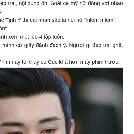
ẹp trai, nội dung ổn. Soái ca mỹ nữ đóng với nhau
y.
c Tịnh Y thì cái nhan sắc ta nói nó "mlem mlem".
ốn".
ình xem một lèo 4 tập luôn.
 mình cứ giãy đành đạch ý. Người gì đẹp trai ghê,
 Phim này tôi thấy cô Cúc khá hơn mấy phim trước.