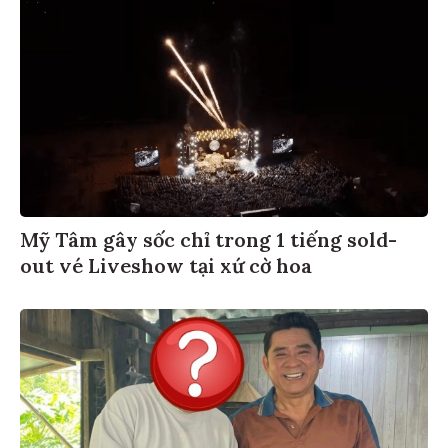
Mỹ Tâm gây sốc chỉ trong 1 tiếng sold-
out vé Liveshow tại xứ cờ hoa