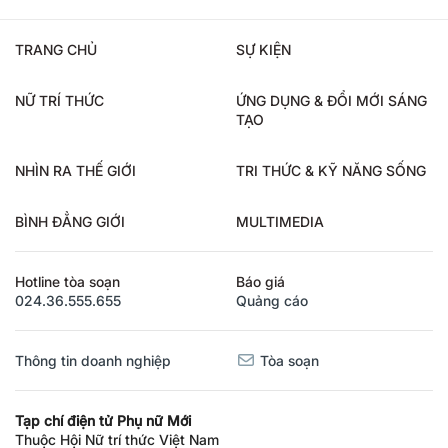
TRANG CHỦ
SỰ KIỆN
NỮ TRÍ THỨC
ỨNG DỤNG & ĐỔI MỚI SÁNG
TẠO
NHÌN RA THẾ GIỚI
TRI THỨC & KỸ NĂNG SỐNG
BÌNH ĐẲNG GIỚI
MULTIMEDIA
Hotline tòa soạn
Báo giá
024.36.555.655
Quảng cáo
Thông tin doanh nghiệp
Tòa soạn
Tạp chí điện tử Phụ nữ Mới
Thuộc Hội Nữ trí thức Việt Nam