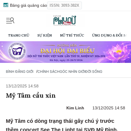
Bảng giá quảng cáo
ISSN: 3093-382X
TRANG CHỦ
SỰ KIỆN
NỮ TRÍ THỨC
ỨNG DỤNG & ĐỔI MỚI
/
BÌNH ĐẲNG GIỚI
CHÍNH SÁCH
GÓC NHÌN GIỚI
ĐỜI SỐNG
13/12/2025 14:58
Mỹ Tâm cầu xin
Kim Linh
13/12/2025 14:58
Mỹ Tâm có dòng trạng thái gây chú ý trước
thềm concert See The Light tại SVĐ Mỹ Đình.