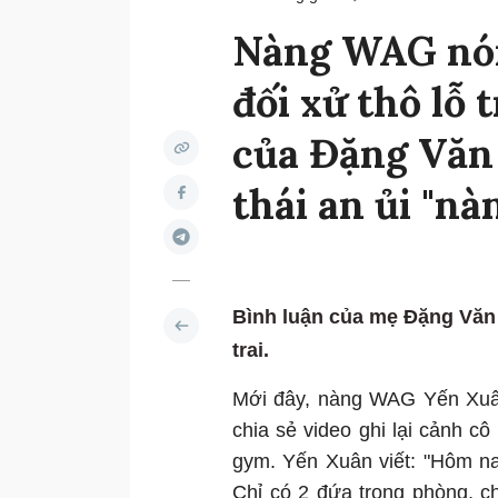
Nàng WAG nón
đối xử thô lỗ
của Đặng Văn 
thái an ủi "nà
Bình luận của mẹ Đặng Văn 
trai.
Mới đây, nàng WAG Yến Xuân
chia sẻ video ghi lại cảnh cô
gym. Yến Xuân viết: "Hôm na
Chỉ có 2 đứa trong phòng, c