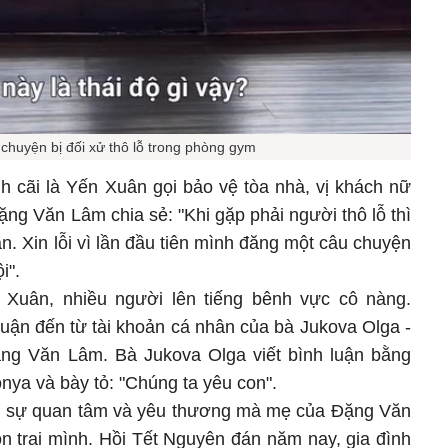
chuyện bị đối xử thô lỗ trong phòng gym
h cãi là Yến Xuân gọi bảo vệ tòa nhà, vị khách nữ
ặng Văn Lâm chia sẻ: "Khi gặp phải người thô lỗ thì
ặn. Xin lỗi vì lần đầu tiên mình đăng một câu chuyện
i".
Xuân, nhiều người lên tiếng bênh vực cô nàng.
luận đến từ tài khoản cá nhân của bà Jukova Olga -
ng Văn Lâm. Bà Jukova Olga viết bình luận bằng
onya và bày tỏ: "Chúng ta yêu con".
ện sự quan tâm và yêu thương mà mẹ của Đặng Văn
n trai mình. Hồi Tết Nguyên đán năm nay, gia đình