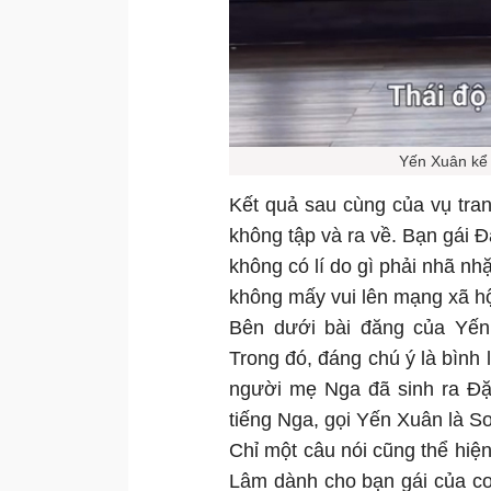
Yến Xuân kể 
Kết quả sau cùng của vụ tran
không tập và ra về. Bạn gái Đ
không có lí do gì phải nhã nh
không mấy vui lên mạng xã hộ
Bên dưới bài đăng của Yến 
Trong đó, đáng chú ý là bình 
người mẹ Nga đã sinh ra Đặ
tiếng Nga, gọi Yến Xuân là S
Chỉ một câu nói cũng thể hi
Lâm dành cho bạn gái của co