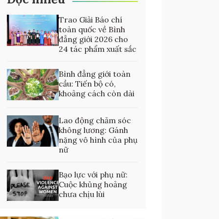
Trao Giải Báo chí
toàn quốc về Bình
đẳng giới 2026 cho
24 tác phẩm xuất sắc
Bình đẳng giới toàn
cầu: Tiến bộ có,
khoảng cách còn dài
Lao động chăm sóc
không lương: Gánh
nặng vô hình của phụ
nữ
Bạo lực với phụ nữ:
Cuộc khủng hoảng
chưa chịu lùi