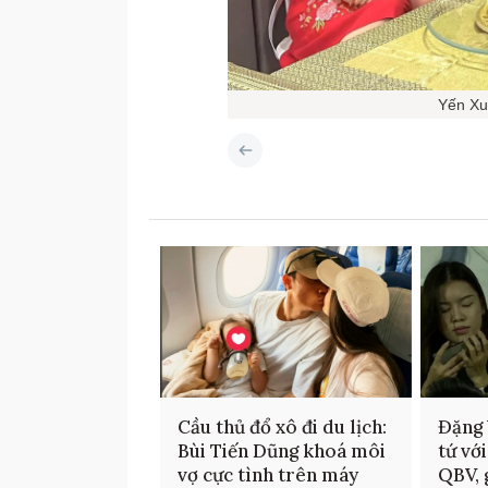
Yến Xu
Cầu thủ đổ xô đi du lịch:
Đặng 
Bùi Tiến Dũng khoá môi
tứ vớ
vợ cực tình trên máy
QBV, 