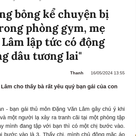
g bỏng kể chuyện bị
 trong phòng gym, mẹ
Lâm lập tức có động
ng dâu tương lai"
Thanh
16/05/2024 13:55
Lâm cho thấy bà rất yêu quý bạn gái của con
 - bạn gái thủ môn Đặng Văn Lâm gây chú ý khi
 và một người lạ xảy ra tranh cãi tại một phòng tập
y mình đang tập với bạn thì có một chị bước vào.
hị bước vào là 3. Thấy chị, mình chủ động mặc áo