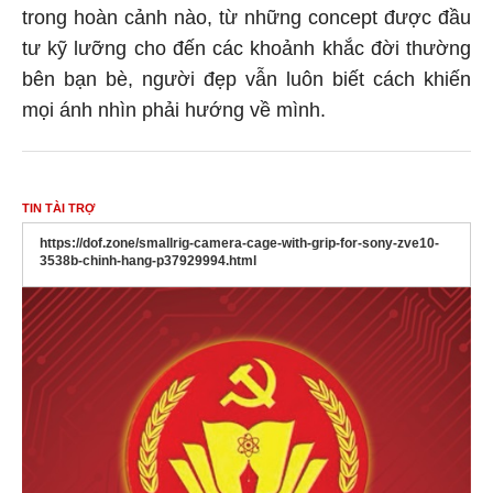
trong hoàn cảnh nào, từ những concept được đầu
tư kỹ lưỡng cho đến các khoảnh khắc đời thường
bên bạn bè, người đẹp vẫn luôn biết cách khiến
mọi ánh nhìn phải hướng về mình.
TIN TÀI TRỢ
https://dof.zone/smallrig-camera-cage-with-grip-for-sony-zve10-
3538b-chinh-hang-p37929994.html