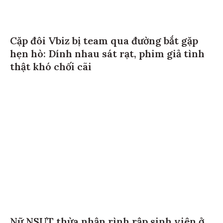
Cặp đôi Vbiz bị team qua đường bắt gặp
hẹn hò: Dính nhau sát rạt, phim giả tình
thật khó chối cãi
Nữ NSƯT thừa nhận rình rập sinh viên ở