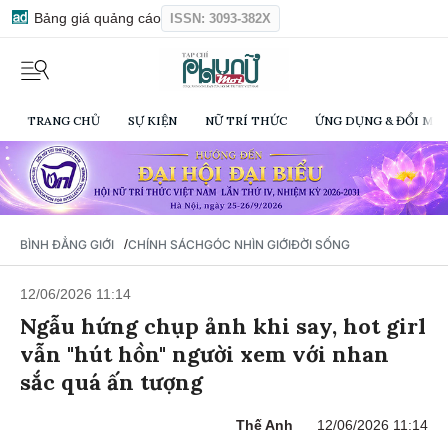
Bảng giá quảng cáo
ISSN: 3093-382X
TRANG CHỦ
SỰ KIỆN
NỮ TRÍ THỨC
ỨNG DỤNG & ĐỔI MỚI
/
BÌNH ĐẲNG GIỚI
CHÍNH SÁCH
GÓC NHÌN GIỚI
ĐỜI SỐNG
12/06/2026 11:14
Ngẫu hứng chụp ảnh khi say, hot girl
vẫn "hút hồn" người xem với nhan
sắc quá ấn tượng
Thế Anh
12/06/2026 11:14