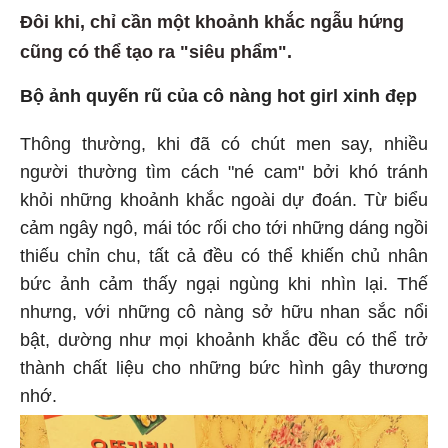
Đôi khi, chỉ cần một khoảnh khắc ngẫu hứng
cũng có thể tạo ra "siêu phẩm".
Bộ ảnh quyến rũ của cô nàng hot girl xinh đẹp
Thông thường, khi đã có chút men say, nhiều
người thường tìm cách "né cam" bởi khó tránh
khỏi những khoảnh khắc ngoài dự đoán. Từ biểu
cảm ngây ngô, mái tóc rối cho tới những dáng ngồi
thiếu chỉn chu, tất cả đều có thể khiến chủ nhân
bức ảnh cảm thấy ngại ngùng khi nhìn lại. Thế
nhưng, với những cô nàng sở hữu nhan sắc nổi
bật, dường như mọi khoảnh khắc đều có thể trở
thành chất liệu cho những bức hình gây thương
nhớ.