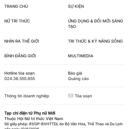
TRANG CHỦ
SỰ KIỆN
NỮ TRÍ THỨC
ỨNG DỤNG & ĐỔI MỚI SÁNG
TẠO
NHÌN RA THẾ GIỚI
TRI THỨC & KỸ NĂNG SỐNG
BÌNH ĐẲNG GIỚI
MULTIMEDIA
Hotline tòa soạn
Báo giá
024.36.555.655
Quảng cáo
Thông tin doanh nghiệp
Tòa soạn
Tạp chí điện tử Phụ nữ Mới
Thuộc Hội Nữ trí thức Việt Nam
Số giấy phép: 81/GP-BVHTTDL do Bộ Văn Hóa, Thể Thao và Du Lịch
cấp ngày 12/6/2026.