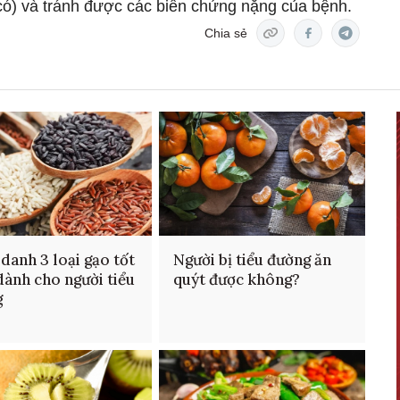
u có) và tránh được các biến chứng nặng của bệnh.
Chia sẻ
danh 3 loại gạo tốt
Người bị tiểu đường ăn
dành cho người tiểu
quýt được không?
g