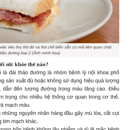
ệc tiêu thụ thịt đỏ và thịt chế biến sẵn có mối liên quan chặt
tiểu đường loại 2 (Ảnh minh họa)
i sức khỏe thế nào?
 là đái tháo đường là nhóm bệnh lý nội khoa phổ
hông sản xuất đủ hoặc không sử dụng hiệu quả lượng
ể, dẫn đến lượng đường trong máu tăng cao. Điều
êm trọng cho nhiều hệ thống cơ quan trong cơ thể,
 và mạch máu.
g những nguyên nhân hàng đầu gây mù lòa, cắt cụt
g tim mạch khác.
trong bốn bệnh không lây nhiễm và tỷ lệ mắc bệnh