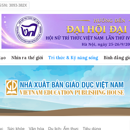
SSN: 3093-382X
tạo
Nhìn ra thế giới
Tri thức & Kỹ năng sống
Bình đẳng gi
ục
Sức khỏe
Văn hóa
Du lịch- Ẩm thực
Tiêu dùng