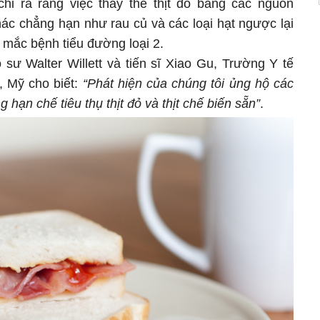
hỉ ra rằng việc thay thế thịt đỏ bằng các nguồn
hác chẳng hạn như rau củ và các loại hạt ngược lại
mắc bệnh tiểu đường loại 2.
 sư Walter Willett và tiến sĩ Xiao Gu, Trường Y tế
 Mỹ cho biết:
“Phát hiện của chúng tôi ủng hộ các
hạn chế tiêu thụ thịt đỏ và thịt chế biến sẵn”
.