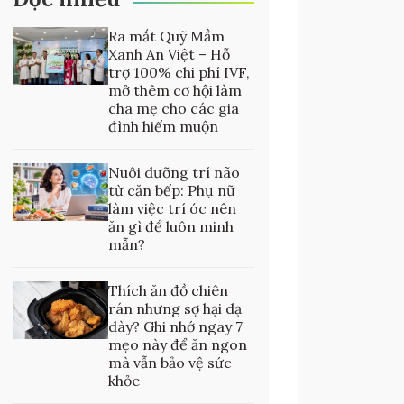
Ra mắt Quỹ Mầm
Xanh An Việt – Hỗ
trợ 100% chi phí IVF,
mở thêm cơ hội làm
cha mẹ cho các gia
đình hiếm muộn
Nuôi dưỡng trí não
từ căn bếp: Phụ nữ
làm việc trí óc nên
ăn gì để luôn minh
mẫn?
Thích ăn đồ chiên
rán nhưng sợ hại dạ
dày? Ghi nhớ ngay 7
mẹo này để ăn ngon
mà vẫn bảo vệ sức
khỏe