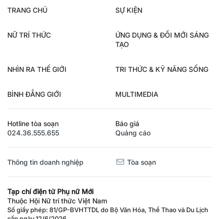
TRANG CHỦ
SỰ KIỆN
NỮ TRÍ THỨC
ỨNG DỤNG & ĐỔI MỚI SÁNG
TẠO
NHÌN RA THẾ GIỚI
TRI THỨC & KỸ NĂNG SỐNG
BÌNH ĐẲNG GIỚI
MULTIMEDIA
Hotline tòa soạn
Báo giá
024.36.555.655
Quảng cáo
Thông tin doanh nghiệp
Tòa soạn
Tạp chí điện tử Phụ nữ Mới
Thuộc Hội Nữ trí thức Việt Nam
Số giấy phép: 81/GP-BVHTTDL do Bộ Văn Hóa, Thể Thao và Du Lịch
cấp ngày 12/6/2026.