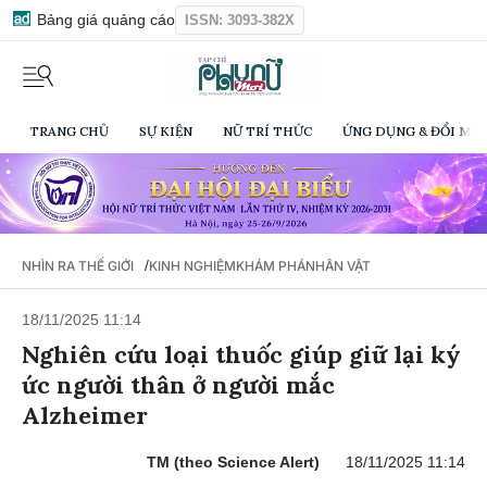
Bảng giá quảng cáo
ISSN: 3093-382X
TRANG CHỦ
SỰ KIỆN
NỮ TRÍ THỨC
ỨNG DỤNG & ĐỔI MỚI
/
NHÌN RA THẾ GIỚI
KINH NGHIỆM
KHÁM PHÁ
NHÂN VẬT
18/11/2025 11:14
Nghiên cứu loại thuốc giúp giữ lại ký
ức người thân ở người mắc
Alzheimer
TM (theo Science Alert)
18/11/2025 11:14