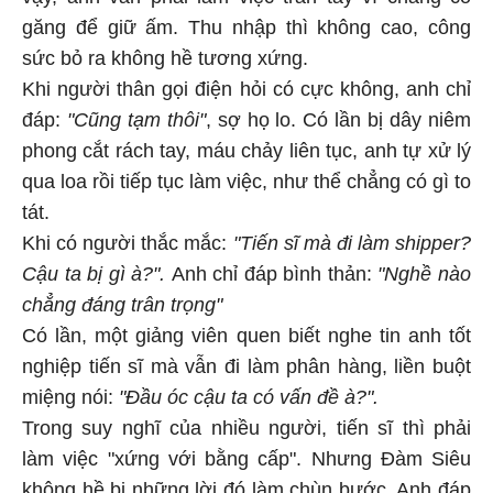
găng để giữ ấm. Thu nhập thì không cao, công
sức bỏ ra không hề tương xứng.
Khi người thân gọi điện hỏi có cực không, anh chỉ
đáp:
"Cũng tạm thôi"
, sợ họ lo. Có lần bị dây niêm
phong cắt rách tay, máu chảy liên tục, anh tự xử lý
qua loa rồi tiếp tục làm việc, như thể chẳng có gì to
tát.
Khi có người thắc mắc:
"Tiến sĩ mà đi làm shipper?
Cậu ta bị gì à?".
Anh chỉ đáp bình thản:
"Nghề nào
chẳng đáng trân trọng"
Có lần, một giảng viên quen biết nghe tin anh tốt
nghiệp tiến sĩ mà vẫn đi làm phân hàng, liền buột
miệng nói:
"Đầu óc cậu ta có vấn đề à?".
Trong suy nghĩ của nhiều người, tiến sĩ thì phải
làm việc "xứng với bằng cấp". Nhưng Đàm Siêu
không hề bị những lời đó làm chùn bước. Anh đáp