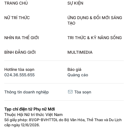
TRANG CHỦ
SỰ KIỆN
NỮ TRÍ THỨC
ỨNG DỤNG & ĐỔI MỚI SÁNG
TẠO
NHÌN RA THẾ GIỚI
TRI THỨC & KỸ NĂNG SỐNG
BÌNH ĐẲNG GIỚI
MULTIMEDIA
Hotline tòa soạn
Báo giá
024.36.555.655
Quảng cáo
Thông tin doanh nghiệp
Tòa soạn
Tạp chí điện tử Phụ nữ Mới
Thuộc Hội Nữ trí thức Việt Nam
Số giấy phép: 81/GP-BVHTTDL do Bộ Văn Hóa, Thể Thao và Du Lịch
cấp ngày 12/6/2026.