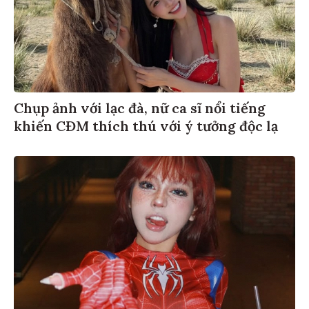
Chụp ảnh với lạc đà, nữ ca sĩ nổi tiếng
khiến CĐM thích thú với ý tưởng độc lạ