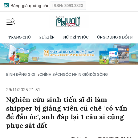
Bảng giá quảng cáo
ISSN: 3093-382X
TRANG CHỦ
SỰ KIỆN
NỮ TRÍ THỨC
ỨNG DỤNG & ĐỔI MỚI
/
BÌNH ĐẲNG GIỚI
CHÍNH SÁCH
GÓC NHÌN GIỚI
ĐỜI SỐNG
29/11/2025 21:51
Nghiên cứu sinh tiến sĩ đi làm
shipper bị giảng viên cũ chê "có vấn
đề đầu óc", anh đáp lại 1 câu ai cũng
phục sát đất