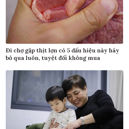
Đi chợ gặp thịt lợn có 5 dấu hiệu này hãy
bỏ qua luôn, tuyệt đối không mua