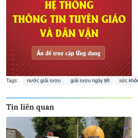
Tags:
nước giải rượu
giải rượu ngày tết
sức khỏe
Tin liên quan