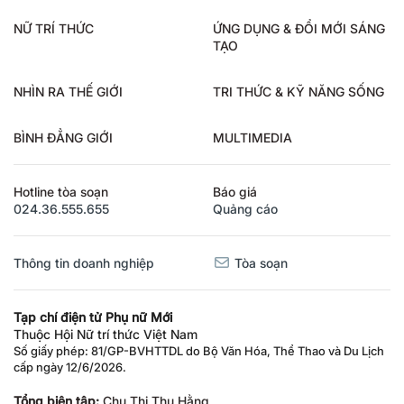
NỮ TRÍ THỨC
ỨNG DỤNG & ĐỔI MỚI SÁNG
TẠO
NHÌN RA THẾ GIỚI
TRI THỨC & KỸ NĂNG SỐNG
BÌNH ĐẲNG GIỚI
MULTIMEDIA
Hotline tòa soạn
Báo giá
024.36.555.655
Quảng cáo
Thông tin doanh nghiệp
Tòa soạn
Tạp chí điện tử Phụ nữ Mới
Thuộc Hội Nữ trí thức Việt Nam
Số giấy phép: 81/GP-BVHTTDL do Bộ Văn Hóa, Thể Thao và Du Lịch
cấp ngày 12/6/2026.
Tổng biên tập:
Chu Thị Thu Hằng