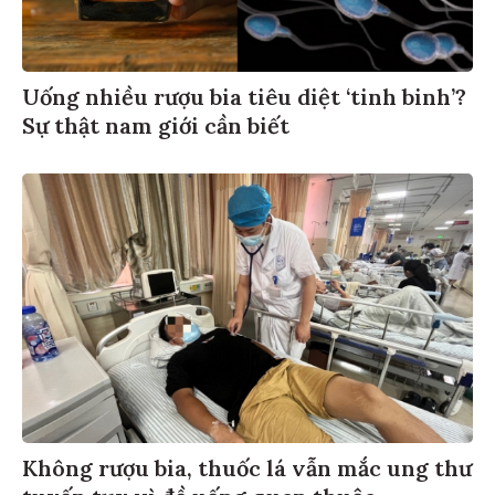
Uống nhiều rượu bia tiêu diệt ‘tinh binh’?
Sự thật nam giới cần biết
Không rượu bia, thuốc lá vẫn mắc ung thư
tuyến tụy vì đồ uống quen thuộc