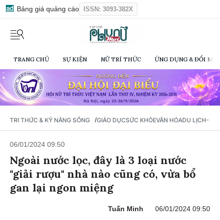
Bảng giá quảng cáo
ISSN: 3093-382X
TRANG CHỦ
SỰ KIỆN
NỮ TRÍ THỨC
ỨNG DỤNG & ĐỔI MỚI
/
TRI THỨC & KỸ NĂNG SỐNG
GIÁO DỤC
SỨC KHỎE
VĂN HÓA
DU LỊCH- Ẩ
06/01/2024 09:50
Ngoài nước lọc, đây là 3 loại nước
"giải rượu" nhà nào cũng có, vừa bổ
gan lại ngon miệng
Tuấn Minh
06/01/2024 09:50