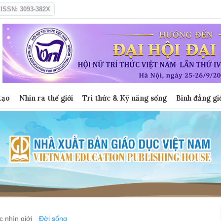
ISSN: 3093-382X
tạo
Nhìn ra thế giới
Tri thức & Kỹ năng sống
Bình đẳng gi
 nhìn giới
Đời sống