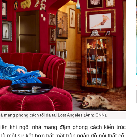
hà mang phong cách tối đa tại Lost Angeles (Ảnh: CNN).
hiên khi ngôi nhà mang đậm phong cách kiến trúc
 là một sự kết hợp bắt mắt tràn ngập đồ nội thất cổ,