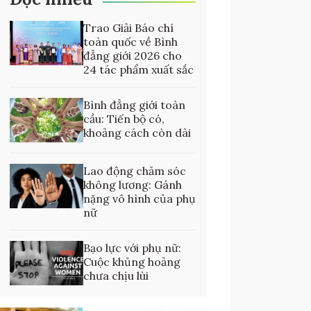
Trao Giải Báo chí
toàn quốc về Bình
đẳng giới 2026 cho
24 tác phẩm xuất sắc
Bình đẳng giới toàn
cầu: Tiến bộ có,
khoảng cách còn dài
Lao động chăm sóc
không lương: Gánh
nặng vô hình của phụ
nữ
Bạo lực với phụ nữ:
Cuộc khủng hoảng
chưa chịu lùi