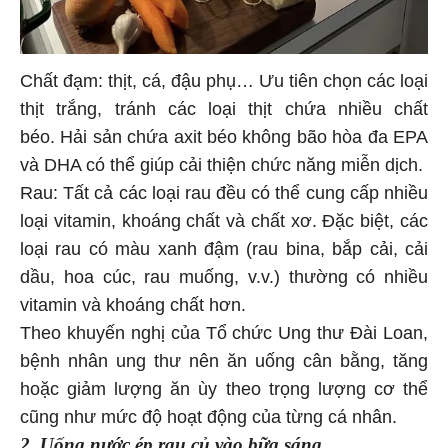
Chất đạm: thịt, cá, đậu phụ… Ưu tiên chọn các loại
thịt trắng, tránh các loại thịt chứa nhiều chất
béo. Hải sản chứa axit béo không bão hòa đa EPA
và DHA có thể giúp cải thiện chức năng miễn dịch.
Rau: Tất cả các loại rau đều có thể cung cấp nhiều
loại vitamin, khoáng chất và chất xơ. Đặc biệt, các
loại rau có màu xanh đậm (rau bina, bắp cải, cải
dầu, hoa cúc, rau muống, v.v.) thường có nhiều
vitamin và khoáng chất hơn.
Theo khuyến nghị của Tổ chức Ung thư Đài Loan,
bệnh nhân ung thư nên ăn uống cân bằng, tăng
hoặc giảm lượng ăn ùy theo trọng lượng cơ thể
cũng như mức độ hoạt động của từng cá nhân.
2. Uống nước ép rau củ vào bữa sáng