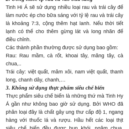
Tinh Hi Á sẽ sử dụng nhiều loại rau và trái cây để
làm nước ép cho bữa sáng với tỷ lệ rau và trái cây
là khoảng 7:3, cộng thêm hạt lanh. Nếu thời tiết
lạnh có thể cho thêm gừng lát và long nhãn để
điều chỉnh.
Các thành phần thường được sử dụng bao gồm:
Rau: Rau mầm, cà rốt, khoai tây, măng tây, cà
chua,..
Trái cây: việt quất, mâm xôi, nam việt quất, thanh
long, chanh dây, chanh,…
3. Không sử dụng t
hực phẩm siêu chế biến
Thực phẩm siêu chế biến là những thứ mà Tinh Hy
Á gần như không bao giờ sử dụng. Bởi WHO đã
phân loại đây là chất gây ung thư cấp độ 1, ngang
hàng với thuốc lá và rượu. Hầu hết các loại thịt
siêu chế biến đều được hun khói, ngâm chua,