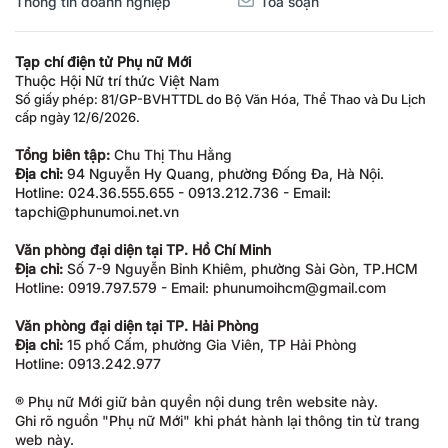
Thông tin doanh nghiệp
Tòa soạn
Tạp chí điện tử Phụ nữ Mới
Thuộc Hội Nữ trí thức Việt Nam
Số giấy phép: 81/GP-BVHTTDL do Bộ Văn Hóa, Thể Thao và Du Lịch
cấp ngày 12/6/2026.
Tổng biên tập:
Chu Thị Thu Hằng
Địa chỉ:
94 Nguyễn Hy Quang, phường Đống Đa, Hà Nội.
Hotline: 024.36.555.655 - 0913.212.736 - Email:
tapchi@phunumoi.net.vn
Văn phòng đại diện tại TP. Hồ Chí Minh
Địa chỉ:
Số 7-9 Nguyễn Bỉnh Khiêm, phường Sài Gòn, TP.HCM
Hotline: 0919.797.579 - Email: phunumoihcm@gmail.com
Văn phòng đại diện tại TP. Hải Phòng
Địa chỉ:
15 phố Cấm, phường Gia Viên, TP Hải Phòng
Hotline: 0913.242.977
® Phụ nữ Mới giữ bản quyền nội dung trên website này.
Ghi rõ nguồn "Phụ nữ Mới" khi phát hành lại thông tin từ trang
web này.