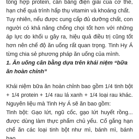
tổng hợp protein, cân bằng điện giải của cơ thể,
hạn chế quá trình hấp thụ vitamin và khoáng chất.
Tuy nhiên, nếu được cung cấp đủ dưỡng chất, con
người có khả năng chống chọi tốt hơn với những
áp lực do khối u gây ra, hiệu quả điều trị cũng tốt
hơn nên chế độ ăn uống rất quan trọng. Tinh Hy Á
từng chia sẻ phương pháp ăn uống của mình.
1. Ăn uống cân bằng dựa trên khái niệm “bữa
ăn hoàn chỉnh”
Khái niệm bữa ăn hoàn chỉnh bao gồm 1/4 tinh bột
+ 1/4 protein + 1/4 rau lá xanh + 1/4 loại rau khác.
Nguyên liệu mà Tinh Hy Á sẽ ăn bao gồm:
Tinh bột: Gạo lứt, ngũ cốc, gạo lứt huyết rồng...
được dùng làm thực phẩm chủ yếu. Cố gắng hạn
chế ăn các loại tinh bột như mì, bánh mì, bánh
bao...