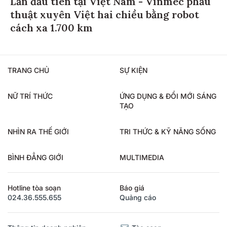
Lần đầu tiên tại Việt Nam - Vinmec phẫu
thuật xuyên Việt hai chiều bằng robot
cách xa 1.700 km
TRANG CHỦ
SỰ KIỆN
NỮ TRÍ THỨC
ỨNG DỤNG & ĐỔI MỚI SÁNG
TẠO
NHÌN RA THẾ GIỚI
TRI THỨC & KỸ NĂNG SỐNG
BÌNH ĐẲNG GIỚI
MULTIMEDIA
Hotline tòa soạn
Báo giá
024.36.555.655
Quảng cáo