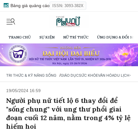
Bảng giá quảng cáo
ISSN: 3093-382X
TRANG CHỦ
SỰ KIỆN
NỮ TRÍ THỨC
ỨNG DỤNG & ĐỔI MỚI
/
TRI THỨC & KỸ NĂNG SỐNG
GIÁO DỤC
SỨC KHỎE
VĂN HÓA
DU LỊCH- Ẩ
19/05/2024 16:59
Người phụ nữ tiết lộ 6 thay đổi để
"sống chung" với ung thư phổi giai
đoạn cuối 12 năm, nằm trong 4% tỷ lệ
hiếm hoi