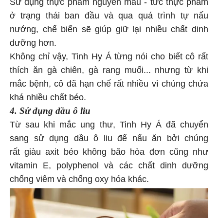
Sử dụng thực phẩm nguyên mẫu - tức thực phẩm
ở trạng thái ban đầu và qua quá trình tự nấu
nướng, chế biến sẽ giúp giữ lại nhiều chất dinh
dưỡng hơn.
Không chỉ vậy, Tinh Hy Á từng nói cho biết cô rất
thích ăn gà chiên, gà rang muối... nhưng từ khi
mắc bệnh, cô đã hạn chế rất nhiều vì chúng chứa
khá nhiều chất béo.
4. Sử dụng dầu ô liu
Từ sau khi mắc ung thư, Tinh Hy Á đã chuyển
sang sử dụng dầu ô liu để nấu ăn bởi chúng
rất giàu axit béo không bão hòa đơn cũng như
vitamin E, polyphenol và các chất dinh dưỡng
chống viêm và chống oxy hóa khác.