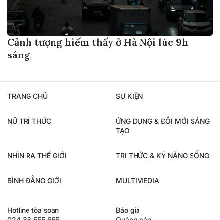
Cảnh tượng hiếm thấy ở Hà Nội lúc 9h
sáng
TRANG CHỦ
SỰ KIỆN
NỮ TRÍ THỨC
ỨNG DỤNG & ĐỔI MỚI SÁNG
TẠO
NHÌN RA THẾ GIỚI
TRI THỨC & KỸ NĂNG SỐNG
BÌNH ĐẲNG GIỚI
MULTIMEDIA
Hotline tòa soạn
Báo giá
024.36.555.655
Quảng cáo