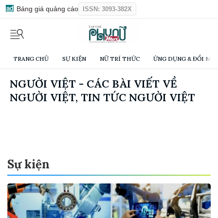
Bảng giá quảng cáo
ISSN: 3093-382X
TRANG CHỦ
SỰ KIỆN
NỮ TRÍ THỨC
ỨNG DỤNG & ĐỔI MỚI
NGƯỜI VIỆT - CÁC BÀI VIẾT VỀ
NGƯỜI VIỆT, TIN TỨC NGƯỜI VIỆT
Sự kiện