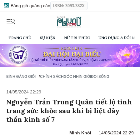
Bảng giá quảng cáo
ISSN: 3093-382X
TRANG CHỦ
SỰ KIỆN
NỮ TRÍ THỨC
ỨNG DỤNG & ĐỔI MỚI
/
BÌNH ĐẲNG GIỚI
CHÍNH SÁCH
GÓC NHÌN GIỚI
ĐỜI SỐNG
14/05/2024 22:29
Nguyễn Trần Trung Quân tiết lộ tình
trang sức khỏe sau khi bị liệt dây
thần kinh số 7
Minh Khôi
14/05/2024 22:29