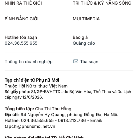
NHÌN RA THẾ GIỚI
TRI THỨC & KỸ NĂNG SỐNG
BÌNH ĐẲNG GIỚI
MULTIMEDIA
Hotline tòa soạn
Báo giá
024.36.555.655
Quảng cáo
Thông tin doanh nghiệp
Tòa soạn
Tạp chí điện tử Phụ nữ Mới
Thuộc Hội Nữ trí thức Việt Nam
Số giấy phép: 81/GP-BVHTTDL do Bộ Văn Hóa, Thể Thao và Du Lịch
cấp ngày 12/6/2026.
Tổng biên tập:
Chu Thị Thu Hằng
Địa chỉ:
94 Nguyễn Hy Quang, phường Đống Đa, Hà Nội.
Hotline: 024.36.555.655 - 0913.212.736 - Email:
tapchi@phunumoi.net.vn
Văn phòng đại diện tại TP. Hồ Chí Minh