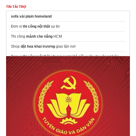
TIN TÀI TRỢ
sofa vải plain homeland
Đơn vị
thi công nội thất
uy tin
Thi công
mành che nắng
HCM
Shop
đặt hoa khai trương
giao tận nơi
Đơn vị
thi công nội thất chung cư tại hà nội
uy tín chuyên nghiệp
Khám phá giải pháp
Thi công nội thất Hải Phòng
giúp tiết kiệm chi
phí và đồng bộ từ ý tưởng đến hoàn thiện.
ký hiệu đèn led trong sơ đồ mạch điện