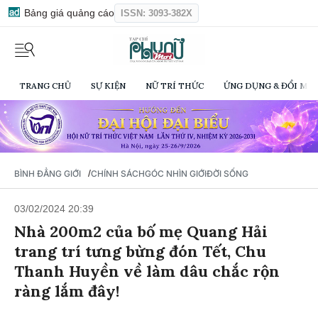
Bảng giá quảng cáo
ISSN: 3093-382X
TRANG CHỦ
SỰ KIỆN
NỮ TRÍ THỨC
ỨNG DỤNG & ĐỔI MỚI
/
BÌNH ĐẲNG GIỚI
CHÍNH SÁCH
GÓC NHÌN GIỚI
ĐỜI SỐNG
03/02/2024 20:39
Nhà 200m2 của bố mẹ Quang Hải
trang trí tưng bừng đón Tết, Chu
Thanh Huyền về làm dâu chắc rộn
ràng lắm đây!