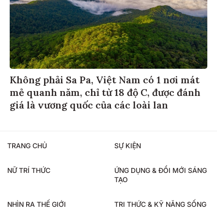
Không phải Sa Pa, Việt Nam có 1 nơi mát
mẻ quanh năm, chỉ từ 18 độ C, được đánh
giá là vương quốc của các loài lan
TRANG CHỦ
SỰ KIỆN
NỮ TRÍ THỨC
ỨNG DỤNG & ĐỔI MỚI SÁNG
TẠO
NHÌN RA THẾ GIỚI
TRI THỨC & KỸ NĂNG SỐNG