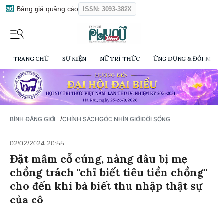
Bảng giá quảng cáo
ISSN: 3093-382X
TRANG CHỦ
SỰ KIỆN
NỮ TRÍ THỨC
ỨNG DỤNG & ĐỔI MỚI
/
BÌNH ĐẲNG GIỚI
CHÍNH SÁCH
GÓC NHÌN GIỚI
ĐỜI SỐNG
02/02/2024 20:55
Đặt mâm cỗ cúng, nàng dâu bị mẹ
chồng trách "chỉ biết tiêu tiền chồng"
cho đến khi bà biết thu nhập thật sự
của cô