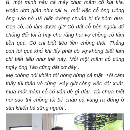
B. một mình nấu cả mấy chục mâm cỗ kia kìa.
Hoặc đơn giản như cái N. mỗi việc cỗ ông Công
ông Táo nó đã biết đường chuẩn bị từ hôm qua.
Còn cô, cô làm được gì? Cô đặt cỗ bên ngoài để
chống đối tôi à hay cho rằng hai vợ chồng cô lắm
tiền quá. Cô chỉ biết tiêu tiền chồng thôi. Thằng
con tôi quá khổ khi lấy phải cô vợ không biết làm
chỉ biết tiêu như thế này. Mỗi một mâm cỗ cúng
ngày ông Táo cũng đặt cơ đấy".
Mẹ chồng nói khiến tôi nóng bừng cả mặt. Tôi cảm
thấy tủi thân vô cùng. Bây giờ công việc đột xuất,
mua một mâm cỗ có vấn đề gì đâu. Tôi chưa biết
nói sao thì chồng tôi bê chậu cá vàng ra đứng ở
sân khiến bà sững người".