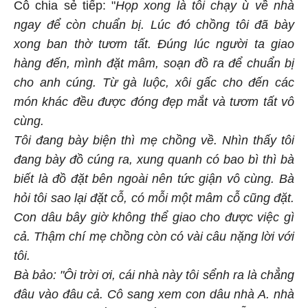
Cô chia sẻ tiếp: "
Họp xong là tôi chạy ù về nhà
ngay để còn chuẩn bị. Lúc đó chồng tôi đã bày
xong ban thờ tươm tất. Đúng lúc người ta giao
hàng đến, mình đặt mâm, soạn đồ ra để chuẩn bị
cho anh cúng. Từ gà luộc, xôi gấc cho đến các
món khác đều được đóng đẹp mắt và tươm tất vô
cùng.
Tôi đang bày biện thì mẹ chồng về. Nhìn thấy tôi
đang bày đồ cúng ra, xung quanh có bao bì thì bà
biết là đồ đặt bên ngoài nên tức giận vô cùng. Bà
hỏi tôi sao lại đặt cỗ, có mỗi một mâm cỗ cũng đặt.
Con dâu bây giờ không thể giao cho được việc gì
cả. Thậm chí mẹ chồng còn có vài câu nặng lời với
tôi.
Bà bảo: "Ôi trời ơi, cái nhà này tôi sểnh ra là chẳng
đâu vào đâu cả. Cô sang xem con dâu nhà A. nhà