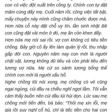
con có việc đột xuất trên công ty. Chính con tự đặt
mâm cúng đấy mẹ. Cuối năm rồi, công việc tất bật,
mấy chuyện này mình cũng châm chước được mà.
Hơn nữa cỗ này đặt chỗ uy tín, lần sinh nhật Bê
con cũng đặt vài món ở đó, mẹ ăn còn khen đấy.
Hơn nữa mẹ nói sai rồi, vợ con không có tiêu tiền
chồng. Bây giờ cô ấy lên làm quản lý rồi, thu nhập
gấp đôi con. Nguyên năm nay con mới là người
chật vật, lương không đủ tiêu và còn phải tiêu đến
lương vợ nữa. Mẹ cứ so sánh lương bổng thế
chính con mới là người xấu hổ.
Nghe chồng tôi nói xong, mẹ chồng có vẻ cũng
ngại ngùng, cúi đầu ra chiều nghĩ ngợi lắm. Tôi vẫn
cảm thấy buồn nên cúi đầu lúi húi dọn. Lúc sau mẹ
chồng mới tiến đến, bà bảo: "Thôi mẹ xin lỗi, mẹ
già rồi suy nghĩ cổ hủ, chỉ là tiếc tiền cho hai con