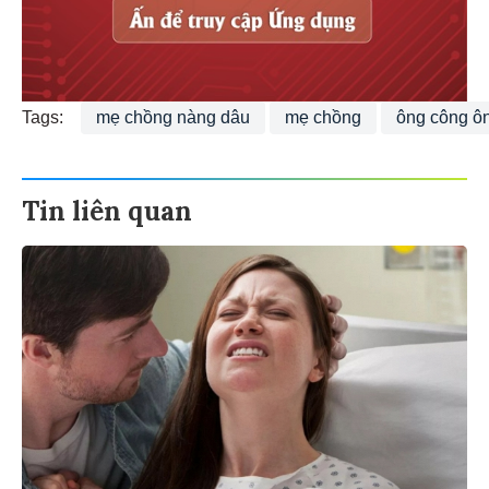
Tags:
mẹ chồng nàng dâu
mẹ chồng
ông công ôn
Tin liên quan