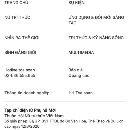
TRANG CHỦ
SỰ KIỆN
NỮ TRÍ THỨC
ỨNG DỤNG & ĐỔI MỚI SÁNG
TẠO
NHÌN RA THẾ GIỚI
TRI THỨC & KỸ NĂNG SỐNG
BÌNH ĐẲNG GIỚI
MULTIMEDIA
Hotline tòa soạn
Báo giá
024.36.555.655
Quảng cáo
Thông tin doanh nghiệp
Tòa soạn
Tạp chí điện tử Phụ nữ Mới
Thuộc Hội Nữ trí thức Việt Nam
Số giấy phép: 81/GP-BVHTTDL do Bộ Văn Hóa, Thể Thao và Du Lịch
cấp ngày 12/6/2026.