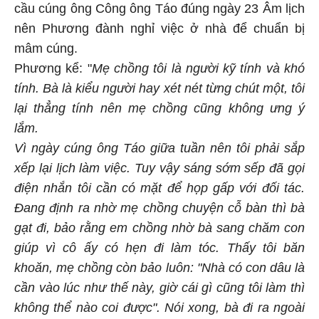
cầu cúng ông Công ông Táo đúng ngày 23 Âm lịch
nên Phương đành nghỉ việc ở nhà để chuẩn bị
mâm cúng.
Phương kể: "
Mẹ chồng tôi là người kỹ tính và khó
tính. Bà là kiểu người hay xét nét từng chút một, tôi
lại thẳng tính nên mẹ chồng cũng không ưng ý
lắm.
Vì ngày cúng ông Táo giữa tuần nên tôi phải sắp
xếp lại lịch làm việc. Tuy vậy sáng sớm sếp đã gọi
điện nhắn tôi cần có mặt để họp gấp với đối tác.
Đang định ra nhờ mẹ chồng chuyện cỗ bàn thì bà
gạt đi, bảo rằng em chồng nhờ bà sang chăm con
giúp vì cô ấy có hẹn đi làm tóc. Thấy tôi băn
khoăn, mẹ chồng còn bảo luôn: "Nhà có con dâu là
cần vào lúc như thế này, giờ cái gì cũng tôi làm thì
không thể nào coi được". Nói xong, bà đi ra ngoài