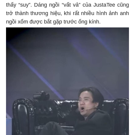
thấy “suy”. Dáng ngồi “vất vả” của JustaTee cũng
trở thành thương hiệu, khi rất nhiều hình ảnh anh
ngồi xổm được bắt gặp trước ống kính.