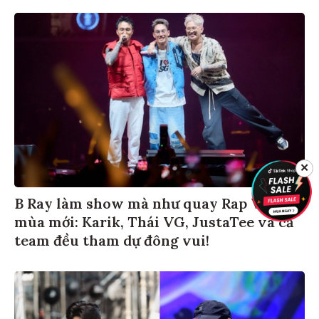
✕
B Ray làm show mà như quay Rap Việt
mùa mới: Karik, Thái VG, JustaTee và cả
team đều tham dự đông vui!