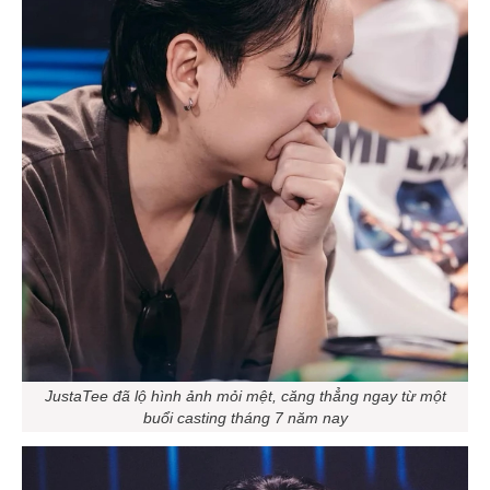
JustaTee đã lộ hình ảnh mỏi mệt, căng thẳng ngay từ một
buổi casting tháng 7 năm nay