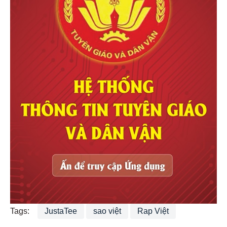
Tags:
JustaTee
sao việt
Rap Việt