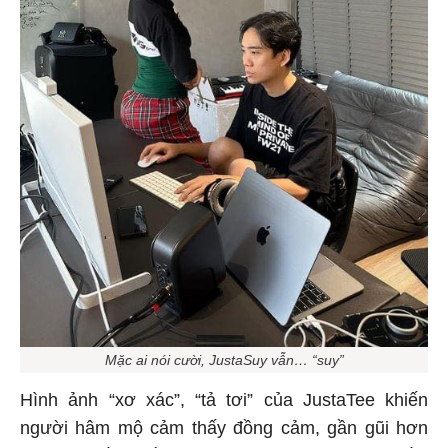
Mặc ai nói cười, JustaSuy vẫn… “suy”
Hình ảnh “xơ xác”, “tả tơi” của JustaTee khiến
người hâm mộ cảm thấy đồng cảm, gần gũi hơn