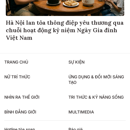
Hà Nội lan tỏa thông điệp yêu thương qua
chuỗi hoạt động kỷ niệm Ngày Gia đình
Việt Nam
TRANG CHỦ
SỰ KIỆN
NỮ TRÍ THỨC
ỨNG DỤNG & ĐỔI MỚI SÁNG
TẠO
NHÌN RA THẾ GIỚI
TRI THỨC & KỸ NĂNG SỐNG
BÌNH ĐẲNG GIỚI
MULTIMEDIA
Hotline tòa soạn
Báo giá