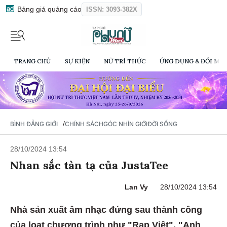
Bảng giá quảng cáo
ISSN: 3093-382X
TRANG CHỦ
SỰ KIỆN
NỮ TRÍ THỨC
ỨNG DỤNG & ĐỔI MỚI
/
BÌNH ĐẲNG GIỚI
CHÍNH SÁCH
GÓC NHÌN GIỚI
ĐỜI SỐNG
28/10/2024 13:54
Nhan sắc tàn tạ của JustaTee
Lan Vy
28/10/2024 13:54
Nhà sản xuất âm nhạc đứng sau thành công
của loạt chương trình như "Rap Việt", "Anh