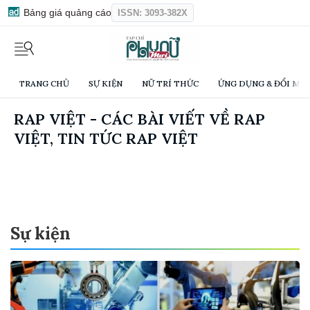
Bảng giá quảng cáo
ISSN: 3093-382X
TRANG CHỦ
SỰ KIỆN
NỮ TRÍ THỨC
ỨNG DỤNG & ĐỔI MỚI
RAP VIỆT - CÁC BÀI VIẾT VỀ RAP
VIỆT, TIN TỨC RAP VIỆT
Sự kiện