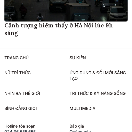
Cảnh tượng hiếm thấy ở Hà Nội lúc 9h
sáng
TRANG CHỦ
SỰ KIỆN
NỮ TRÍ THỨC
ỨNG DỤNG & ĐỔI MỚI SÁNG
TẠO
NHÌN RA THẾ GIỚI
TRI THỨC & KỸ NĂNG SỐNG
BÌNH ĐẲNG GIỚI
MULTIMEDIA
Hotline tòa soạn
Báo giá
024.36.555.655
Quảng cáo