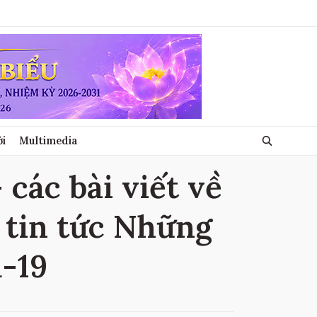
ới
Multimedia
 các bài viết về
, tin tức Những
d-19