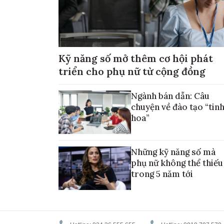
Kỹ năng số mở thêm cơ hội phát
triển cho phụ nữ từ cộng đồng
Ngành bán dẫn: Câu
chuyện về đào tạo “tin
hoa”
Những kỹ năng số mà
phụ nữ không thể thiếu
trong 5 năm tới