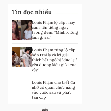
Tin đọc nhiều
Louis Phạm lộ clip nhạy
cảm, lên tiếng ngay
trong đêm: “Mình không
làm gì sai”
Louis Phạm từng lộ clip
hôn trai lạ và lời giải
thích bất ngờ bị "đào lại",
yêu đương kiểu gì kì cục
vậy!
Louis Phạm cho biết đã
nhờ cơ quan chức năng
vào cuộc sau vụ phát
tán clip
ads