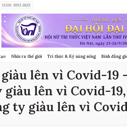
ISSN: 3093-382X
tạo
Nhìn ra thế giới
Tri thức & Kỹ năng sống
Bình đẳng gi
iàu lên vì Covid-19 -
giàu lên vì Covid-19
g ty giàu lên vì Covi