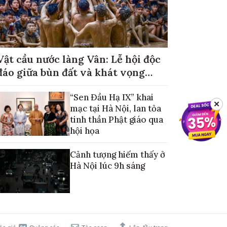
Vật cầu nước làng Vân: Lễ hội độc
đáo giữa bùn đất và khát vọng
mùa màng no đủ
“Sen Đầu Hạ IX” khai
✕
mạc tại Hà Nội, lan tỏa
tinh thần Phật giáo qua
hội họa
Cảnh tượng hiếm thấy ở
Hà Nội lúc 9h sáng