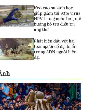
Kẹo cao su sinh học
giúp giảm tới 93% virus
HPV trong nước bọt, mở
hướng hỗ trợ điều trị
ung thư
Phát hiện dấu vết hai
loài người cổ đại bí ẩn
trong ADN người hiện
đại
Ảnh