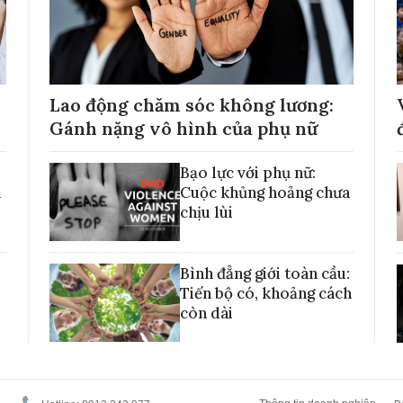
Lao động chăm sóc không lương:
Gánh nặng vô hình của phụ nữ
Bạo lực với phụ nữ:
h
Cuộc khủng hoảng chưa
chịu lùi
Bình đẳng giới toàn cầu:
Tiến bộ có, khoảng cách
còn dài