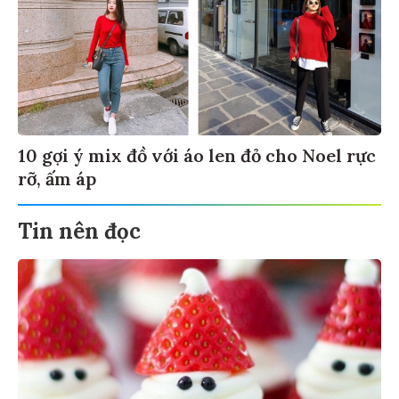
10 gợi ý mix đồ với áo len đỏ cho Noel rực
rỡ, ấm áp
Tin nên đọc