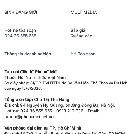
BÌNH ĐẲNG GIỚI
MULTIMEDIA
Hotline tòa soạn
Báo giá
024.36.555.655
Quảng cáo
Thông tin doanh nghiệp
Tòa soạn
Tạp chí điện tử Phụ nữ Mới
Thuộc Hội Nữ trí thức Việt Nam
Số giấy phép: 81/GP-BVHTTDL do Bộ Văn Hóa, Thể Thao và Du Lịch
cấp ngày 12/6/2026.
Tổng biên tập:
Chu Thị Thu Hằng
Địa chỉ:
94 Nguyễn Hy Quang, phường Đống Đa, Hà Nội.
Hotline: 024.36.555.655 - 0913.212.736 - Email:
tapchi@phunumoi.net.vn
Văn phòng đại diện tại TP. Hồ Chí Minh
Địa chỉ:
Số 7-9 Nguyễn Bỉnh Khiêm, phường Sài Gòn, TP.HCM