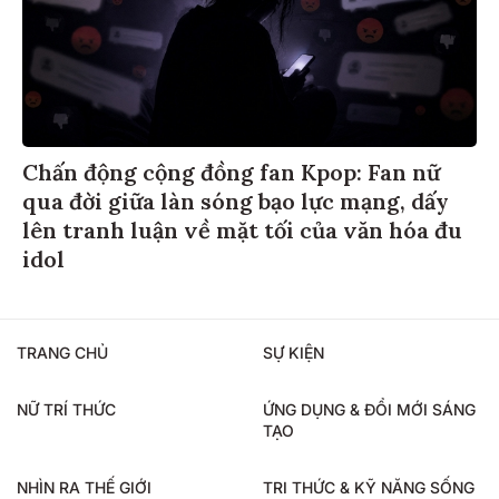
Chấn động cộng đồng fan Kpop: Fan nữ
qua đời giữa làn sóng bạo lực mạng, dấy
lên tranh luận về mặt tối của văn hóa đu
idol
TRANG CHỦ
SỰ KIỆN
NỮ TRÍ THỨC
ỨNG DỤNG & ĐỔI MỚI SÁNG
TẠO
NHÌN RA THẾ GIỚI
TRI THỨC & KỸ NĂNG SỐNG