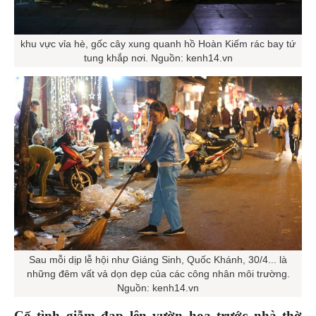
khu vực vỉa hè, gốc cây xung quanh hồ Hoàn Kiếm rác bay tứ
tung khắp nơi. Nguồn: kenh14.vn
Sau mỗi dịp lễ hội như Giáng Sinh, Quốc Khánh, 30/4... là
những đêm vất vả dọn dẹp của các công nhân môi trường.
Nguồn: kenh14.vn
Cố tình giẫm đạp lên vườn hoa trước nhà thờ