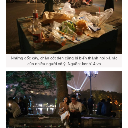
Những gốc cây, chân cột đèn cũng bị biến thành nơi xả rác
của nhiều người vô ý. Nguồn: kenh14.vn