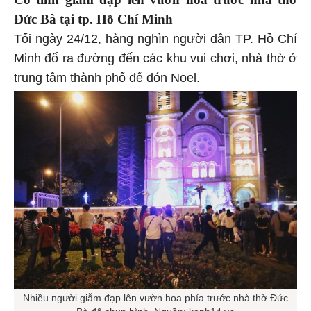
Đức Bà tại tp. Hồ Chí Minh
Tối ngày 24/12, hàng nghìn người dân TP. Hồ Chí
Minh đổ ra đường đến các khu vui chơi, nhà thờ ở
trung tâm thành phố để đón Noel.
Nhiều người giẫm đạp lên vườn hoa phía trước nhà thờ Đức
Bà để chụp hình. Nguồn: kenh14.vn