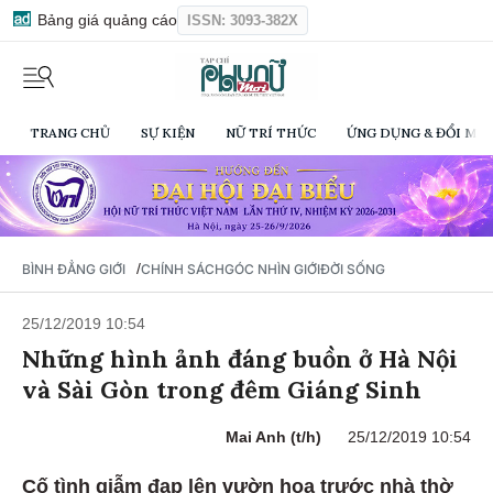
Bảng giá quảng cáo
ISSN: 3093-382X
TRANG CHỦ
SỰ KIỆN
NỮ TRÍ THỨC
ỨNG DỤNG & ĐỔI MỚI
/
BÌNH ĐẲNG GIỚI
CHÍNH SÁCH
GÓC NHÌN GIỚI
ĐỜI SỐNG
25/12/2019 10:54
Những hình ảnh đáng buồn ở Hà Nội
và Sài Gòn trong đêm Giáng Sinh
Mai Anh (t/h)
25/12/2019 10:54
Cố tình giẫm đạp lên vườn hoa trước nhà thờ