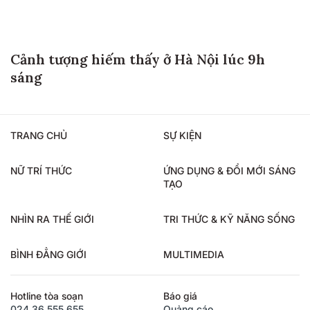
Cảnh tượng hiếm thấy ở Hà Nội lúc 9h
sáng
TRANG CHỦ
SỰ KIỆN
NỮ TRÍ THỨC
ỨNG DỤNG & ĐỔI MỚI SÁNG
TẠO
NHÌN RA THẾ GIỚI
TRI THỨC & KỸ NĂNG SỐNG
BÌNH ĐẲNG GIỚI
MULTIMEDIA
Hotline tòa soạn
Báo giá
024.36.555.655
Quảng cáo