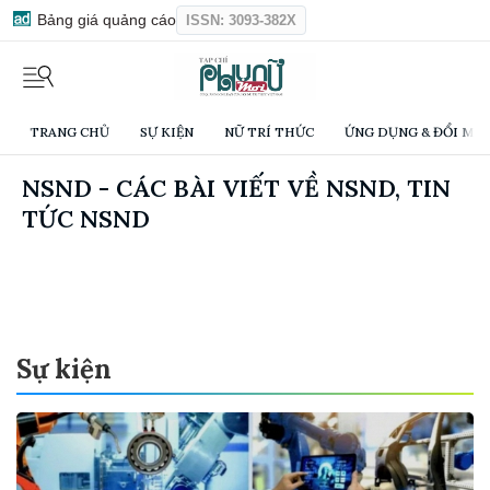
Bảng giá quảng cáo
ISSN: 3093-382X
TRANG CHỦ
SỰ KIỆN
NỮ TRÍ THỨC
ỨNG DỤNG & ĐỔI MỚI
NSND - CÁC BÀI VIẾT VỀ NSND, TIN
TỨC NSND
Sự kiện