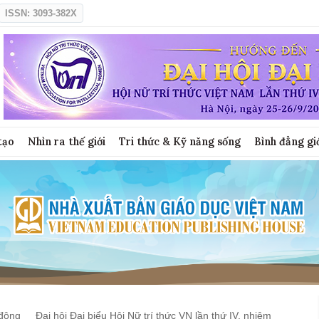
ISSN: 3093-382X
tạo
Nhìn ra thế giới
Tri thức & Kỹ năng sống
Bình đẳng gi
động
Đại hội Đại biểu Hội Nữ trí thức VN lần thứ IV, nhiệm