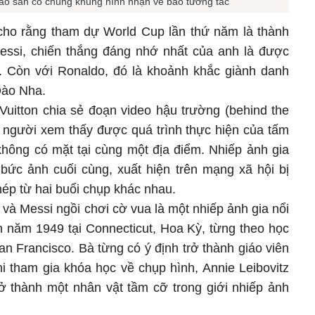
sao sân cỏ chung khung hình nhận về bão tương tác
 cho rằng tham dự World Cup lần thứ năm là thành
essi, chiến thắng đáng nhớ nhất của anh là được
. Còn với Ronaldo, đó là khoảnh khắc giành danh
Đào Nha.
 Vuitton chia sẻ đoạn video hậu trường (behind the
 người xem thấy được quá trình thực hiện của tấm
không có mặt tại cùng một địa điểm. Nhiếp ảnh gia
bức ảnh cuối cùng, xuất hiện trên mạng xã hội bị
ép từ hai buổi chụp khác nhau.
à Messi ngồi chơi cờ vua là một nhiếp ảnh gia nổi
nh năm 1949 tại Connecticut, Hoa Kỳ, từng theo học
an Francisco. Bà từng có ý định trở thành giáo viên
hi tham gia khóa học về chụp hình, Annie Leibovitz
ở thành một nhân vật tầm cỡ trong giới nhiếp ảnh