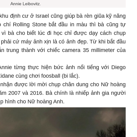
Annie Leibovitz.
khu định cư ở Israel cũng giúp bà rèn giũa kỹ năng
 chí Rolling Stone bắt đầu in màu thì bà cũng tự
vì bà cho biết lúc đi học chỉ được dạy cách chụp
 phải cứ máy ảnh xịn là có ảnh đẹp. Từ khi bắt đầu
n trung thành với chiếc camera 35 millimeter của
nnie từng thực hiện bức ảnh nổi tiếng với Diego
dane cùng chơi foosball (bi lắc).
ần nhận được lời mời chụp chân dung cho Nữ hoàng
năm 2007 và 2016. Bà chính là nhiếp ảnh gia người
ụp hình cho Nữ hoàng Anh.