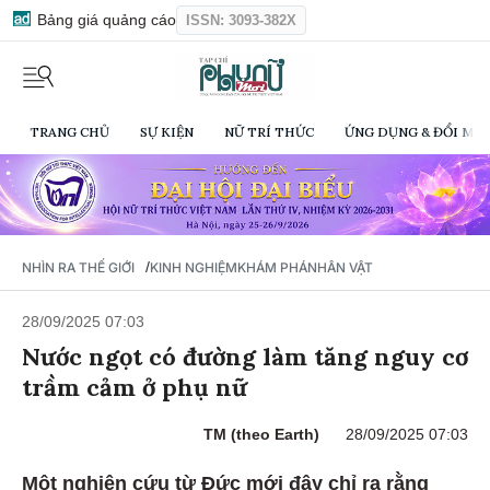
Bảng giá quảng cáo
ISSN: 3093-382X
TRANG CHỦ
SỰ KIỆN
NỮ TRÍ THỨC
ỨNG DỤNG & ĐỔI MỚI
/
NHÌN RA THẾ GIỚI
KINH NGHIỆM
KHÁM PHÁ
NHÂN VẬT
28/09/2025 07:03
Nước ngọt có đường làm tăng nguy cơ
trầm cảm ở phụ nữ
TM (theo Earth)
28/09/2025 07:03
Một nghiên cứu từ Đức mới đây chỉ ra rằng