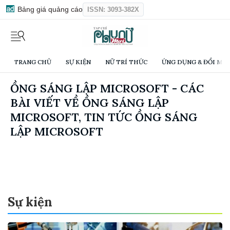
Bảng giá quảng cáo
ISSN: 3093-382X
TRANG CHỦ
SỰ KIỆN
NỮ TRÍ THỨC
ỨNG DỤNG & ĐỔI MỚI
ỒNG SÁNG LẬP MICROSOFT - CÁC
BÀI VIẾT VỀ ỒNG SÁNG LẬP
MICROSOFT, TIN TỨC ỒNG SÁNG
LẬP MICROSOFT
Sự kiện