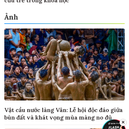
cứu trẻ trong khoa học
Ảnh
Vật cầu nước làng Vân: Lễ hội độc đáo giữa
bùn đất và khát vọng mùa màng no đủ
✕