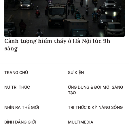
Cảnh tượng hiếm thấy ở Hà Nội lúc 9h
sáng
TRANG CHỦ
SỰ KIỆN
NỮ TRÍ THỨC
ỨNG DỤNG & ĐỔI MỚI SÁNG
TẠO
NHÌN RA THẾ GIỚI
TRI THỨC & KỸ NĂNG SỐNG
BÌNH ĐẲNG GIỚI
MULTIMEDIA