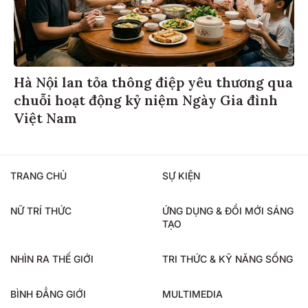
Hà Nội lan tỏa thông điệp yêu thương qua
chuỗi hoạt động kỷ niệm Ngày Gia đình
Việt Nam
TRANG CHỦ
SỰ KIỆN
NỮ TRÍ THỨC
ỨNG DỤNG & ĐỔI MỚI SÁNG
TẠO
NHÌN RA THẾ GIỚI
TRI THỨC & KỸ NĂNG SỐNG
BÌNH ĐẲNG GIỚI
MULTIMEDIA