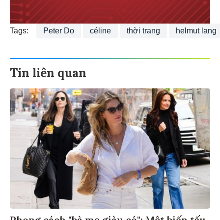
Tags:
Peter Do
céline
thời trang
helmut lang
Tin liên quan