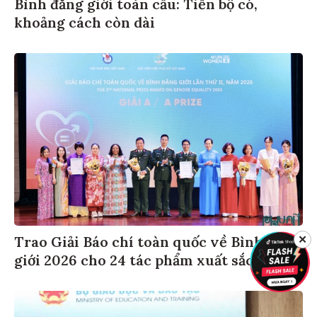
Bình đẳng giới toàn cầu: Tiến bộ có,
khoảng cách còn dài
✕
Trao Giải Báo chí toàn quốc về Bình đẳng
giới 2026 cho 24 tác phẩm xuất sắc