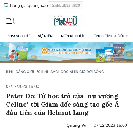
Bảng giá quảng cáo
ISSN: 3093-382X
TRANG CHỦ
SỰ KIỆN
NỮ TRÍ THỨC
ỨNG DỤNG & ĐỔI MỚI
/
BÌNH ĐẲNG GIỚI
CHÍNH SÁCH
GÓC NHÌN GIỚI
ĐỜI SỐNG
07/12/2023 15:00
Peter Do: Từ học trò của "nữ vương
Céline" tới Giám đốc sáng tạo gốc Á
đầu tiên của Helmut Lang
Quang Vũ
07/12/2023 15:00